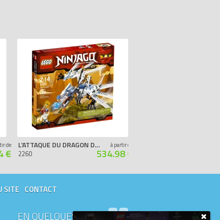
L'ATTAQUE DU DRAGON DE GLACE
COLE
tir de
à partir de
4 €
534.98 €
2260
2112
U SITE
CONTACT
EN QUELQUES MOTS