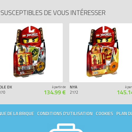
SUSCEPTIBLES DE VOUS INTÉRESSER
OLE DX
NYA
à partir de
à par
134.99 €
145.1
170
2172
UE DE LA BRIQUE
CONDITIONS D'UTILISATION
COOKIES
PLAN D