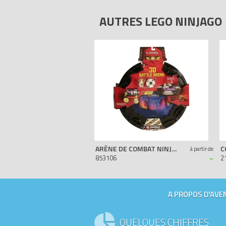
AUTRES LEGO NINJAGO
ARÈNE DE COMBAT NINJAGO
C
à partir de
-
853106
2
A PROPOS D'AVEN
QUELQUES CHIFFRES