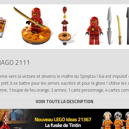
JAGO 2111
onne vers la victoire et deviens le maître du Spinjitzu ! Kai est impulsif 
 prêt à se battre pour les armes sacrées et pour la gloire ! Utilise le
gurine, 1 toupie de feu orange, 3 armes, 1 carte personnage, 4 cartes co
rmes, 1 carte personnage, 4 cartes combat et des briques LEGO
feu orange !
mbat Ninjago !