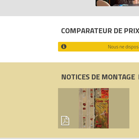
- Kai mesure plus de 5 cm
Tous les prix du
LEGO Ninjago 2111 Kai
s
Codes EAN du LEGO Ninjago 2111 : 57
COMPARATEUR DE PRI
Nous ne disposo
NOTICES DE MONTAGE