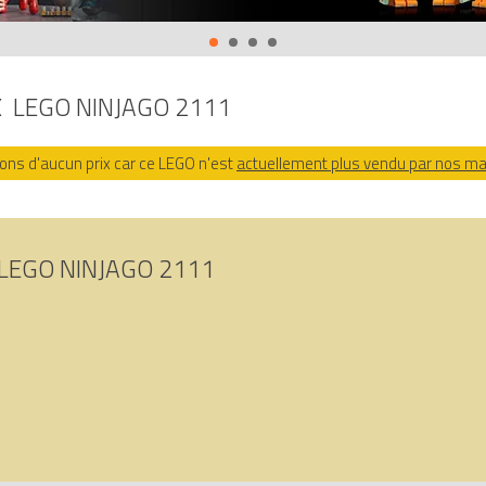
ur Avenue de la brique, comparateur de prix 100% LEGO.
02014732728, 0673419143790.
X
LEGO NINJAGO 2111
ns d'aucun prix car ce LEGO n'est
actuellement plus vendu par nos m
LEGO NINJAGO 2111