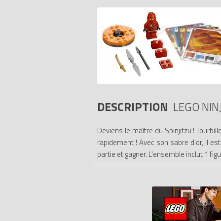
DESCRIPTION
LEGO NIN
Deviens le maître du Spinjitzu ! Tourbill
rapidement ! Avec son sabre d'or, il est
partie et gagner. L'ensemble inclut 1 fi
- Inclut une figurine Kai
- Comprend 1 toupie de feu orange, 3 a
- Mesure-toi à tes amis !
- Fais tourbillonner Kai sur la toupie de 
-Collectionne tous les ensembles de co