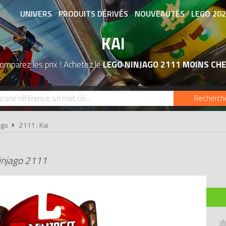
UNIVERS
PRODUITS DÉRIVÉS
NOUVEAUTÉS
LEGO 20
KAI
ASSOCIATIONS DE FANS
EXPOSITION
omparez les prix ! Achetez le
LEGO NINJAGO 2111 MOINS CH
Recherch
ago
2111 : Kai
injago 2111