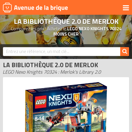
LA BIBLIOTHÈQUE 2.0 DE MERLOK
UNIVERS
Comparez les prix ! Achetez le
LEGO NEXO KNIGHTS 70324
PRODUITS DÉRIVÉS
MOINS CHER
NOUVEAUTÉS
LEGO 2026
LA BIBLIOTHÈQUE 2.0 DE MERLOK
BONS PLANS
LEGO Nexo Knights 70324 : Merlok's Library 2.0
ACTUALITÉS
ASSOCIATIONS DE FANS
EXPOSITIONS LEGO
LEGO LES PLUS CHERS
DERNIERS LEGO AJOUTÉS