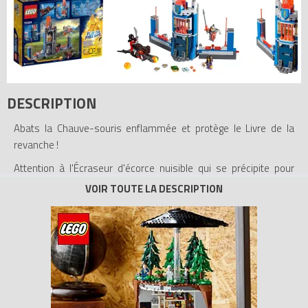
DESCRIPTION
Abats la Chauve-souris enflammée et protège le Livre de la
revanche !
Attention à l'Écraseur d'écorce nuisible qui se précipite pour
voler le livre des sortilèges ! La jeune et géniale Ava Prentiss et
l'héroïque chevalier Lance Richmond défendent la bibliothèque
de Merlok 2.0. Peuvent-ils repousser l'Écraseur d'écorce et
empêcher le Livre de la revanche de tomber entre les mains de
Jestro ?
- Inclut 2 écussons à scanner pour les pouvoirs NEXO Dard
toxique et Dragon de glace.
- Inclut 3 figurines : Lance Richmond, Ava Prentiss et l'Écraseur