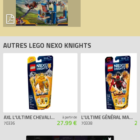
AUTRES LEGO NEXO KNIGHTS
AXL L'ULTIME CHEVALIER
L'ULTIME GÉNÉRAL MAGMAR
à partir de
27.99 €
2
70336
70338