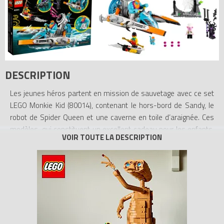
DESCRIPTION
Les jeunes héros partent en mission de sauvetage avec ce set
LEGO Monkie Kid (80014), contenant le hors-bord de Sandy, le
robot de Spider Queen et une caverne en toile d’araignée. Ces
modèles, qui constituent un excellent cadeau pour les enfants,
sont dotés de nombreux détails incroyables, comme le fusil
rapide et le compartiment pour chat du hors-bord, ou le piège en
toile d'araignée de la caverne. Le set inclut 3 figurines, ainsi que
les personnages de Sandy, Mo le chat et 3 araignées, plus des
armes incroyables, comme le bâton croissant de Sandy et le
bâton de Spider Queen, pour jouer à la bataille.
Instructions numériques. Ce jouet LEGO à collectionner inclut