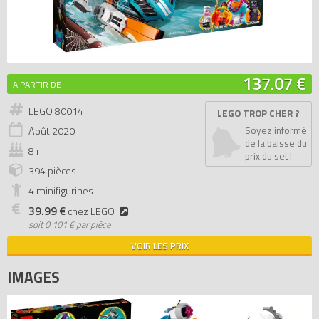
137.07 €
A PARTIR DE
LEGO 80014
LEGO TROP CHER ?
Août
2020
Soyez informé
de la baisse du
8+
prix du set !
394 pièces
4 minifigurines
39.99 €
chez LEGO
soit
0.101 € par pièce
VOIR LES PRIX
IMAGES