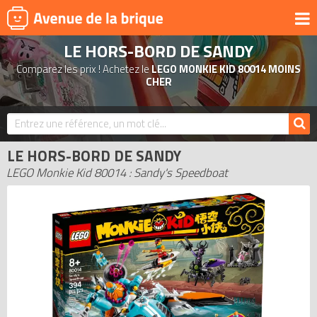
LE HORS-BORD DE SANDY
UNIVERS
Comparez les prix ! Achetez le
LEGO MONKIE KID 80014 MOINS
PRODUITS DÉRIVÉS
CHER
NOUVEAUTÉS
LEGO 2026
LE HORS-BORD DE SANDY
BONS PLANS
LEGO Monkie Kid 80014 : Sandy's Speedboat
ACTUALITÉS
ASSOCIATIONS DE FANS
EXPOSITIONS LEGO
LEGO LES PLUS CHERS
DERNIERS LEGO AJOUTÉS