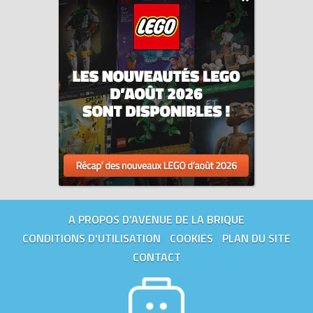
conformes aux normes de sécurité et de qualité les plus
élevées au monde.
Tous les prix du
LEGO Monkie Kid 80014 Le hors-bord de Sandy
(Sandy's Speedboat)
sur Avenue de la brique, comparateur de
prix 100% LEGO.
Code EAN du LEGO Monkie Kid 80014 : 5702016617696.
A PROPOS D'AVENUE DE LA BRIQUE
CONDITIONS D'UTILISATION
COOKIES
PLAN DU SITE
CONTACT