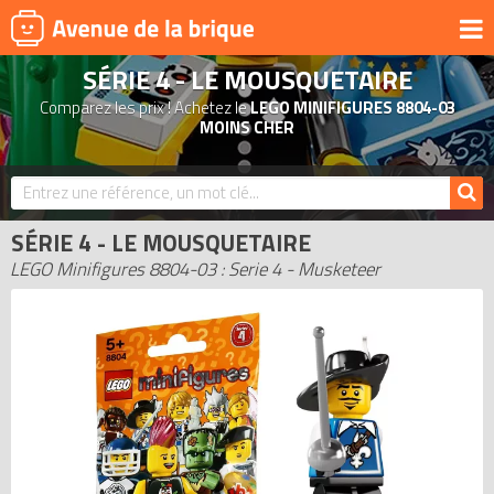
SÉRIE 4 - LE MOUSQUETAIRE
UNIVERS
Comparez les prix ! Achetez le
LEGO MINIFIGURES 8804-03
PRODUITS DÉRIVÉS
MOINS CHER
NOUVEAUTÉS
LEGO 2026
SÉRIE 4 - LE MOUSQUETAIRE
BONS PLANS
LEGO Minifigures 8804-03 : Serie 4 - Musketeer
ACTUALITÉS
ASSOCIATIONS DE FANS
EXPOSITIONS LEGO
LEGO LES PLUS CHERS
DERNIERS LEGO AJOUTÉS