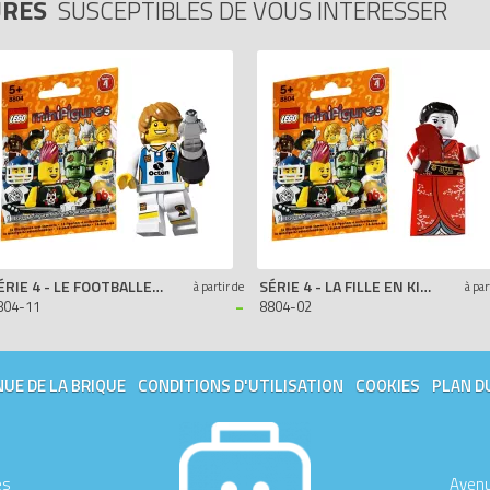
URES
SUSCEPTIBLES DE VOUS INTÉRESSER
SÉRIE 4 - LE FOOTBALLEUR
SÉRIE 4 - LA FILLE EN KIMONO
à partir de
à par
-
804-11
8804-02
UE DE LA BRIQUE
CONDITIONS D'UTILISATION
COOKIES
PLAN D
es
Avenu