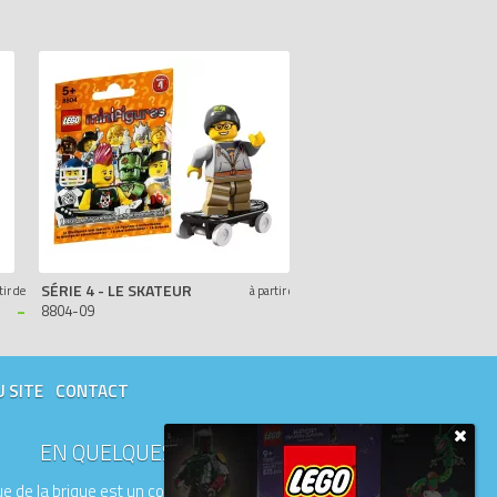
SÉRIE 4 - LE SKATEUR
SÉRIE 4 - LE ROCKEUR PUNK
tir de
à partir de
-
-
8804-09
8804-04
U SITE
CONTACT
EN QUELQUES MOTS
e de la brique est un comparateur de prix