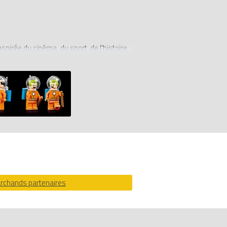
spirée du cinéma, du sport, de l'histoire
stre, un guerrier samouraï, un lutteur de
 un joueur de base-ball, une momie, un
iaux, d'un socle pour la poser et d'un
ouraï, un lutteur de sumo, un rappeur, un
e momie, un malfaiteur de l'espace et un
archands partenaires
venue de la brique, comparateur de prix