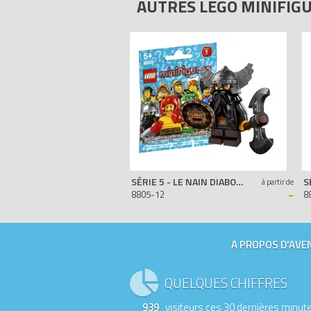
AUTRES LEGO MINIFIG
SÉRIE 5 - LE NAIN DIABOLIQUE
à partir de
-
8805-12
8
A PROPOS D'AVEN
QUELQUES CHIFFRES
939
visiteurs ces 30 dernières minut