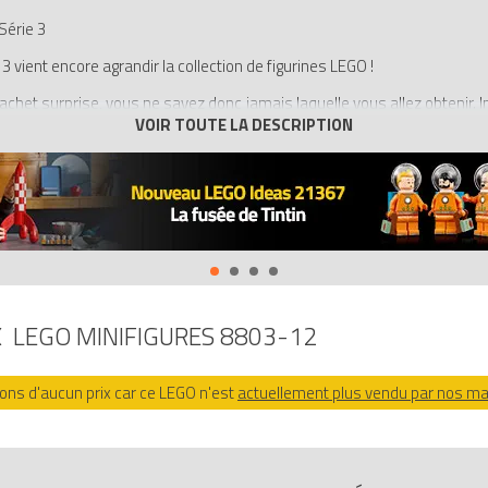
Série 3
 3 vient encore agrandir la collection de figurines LEGO !
het surprise, vous ne savez donc jamais laquelle vous allez obtenir. In
ction comprend : un joueur de tennis, une danseuse de hula, un extraterre
 de tribu, un snowboarder, un elfe, un pilote de course, un pilote,
guisé en gorille. Chaque figurine est accompagnée d'accessoires spéc
ueur de tennis, une danseuse de hula, un extraterrestre, un guerrier sam
er, un elfe, un pilote de course, un pilote, un joueur de baseball, un
cessoires et d'un socle pour la poser
X
LEGO MINIFIGURES 8803-12
rs de figurines LEGO
ns d'aucun prix car ce LEGO n'est
actuellement plus vendu par nos m
 Série 3 - L'homme déguisé en gorille (Serie 3 - Gorilla Suit Guy)
sur A