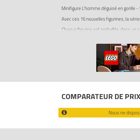
Minifigure L'homme déguisé en gorille - 
Avec ces 16 nouvelles figurines, la série
Chaque figurine est emballée dans un sac
ou de la vie de tous les jours, la colle
sumo, un rappeur, un pêcheur, un chef
malfaiteur de l'espace et un homme dé
livret. Collectionnez les 16 figurines !
- Collectionnez les 16 figurines : un jo
pêcheur, un chef de tribu, un snowboard
homme déguisé en gorille.
- Chaque figurine est accompagnée d'ac
COMPARATEUR DE PRI
- Incontournable pour les collectionneu
- Échangez-les avec vos amis !
Nous ne disposo
Tous les prix du
LEGO Minifigures 8803-12
100% LEGO.