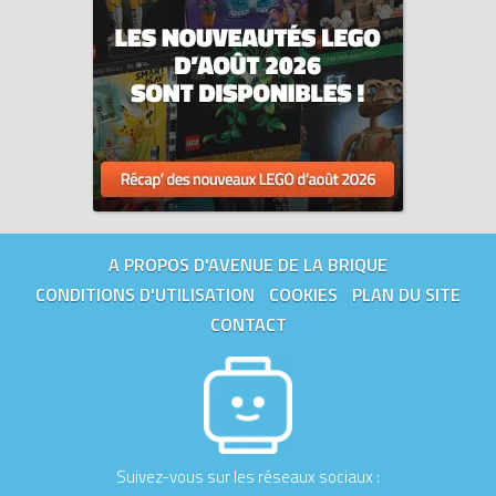
Tous les prix du
LEGO Minifigures 71034-03 Série 23 - Le
bonhomme de neige (Series 23 - Snowman)
sur Avenue de la
brique, comparateur de prix 100% LEGO.
A PROPOS D'AVENUE DE LA BRIQUE
CONDITIONS D'UTILISATION
COOKIES
PLAN DU SITE
CONTACT
Suivez-vous sur les réseaux sociaux :