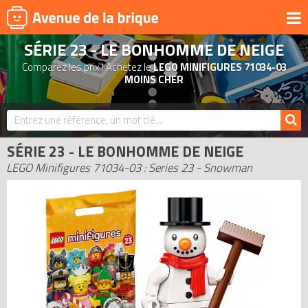
SÉRIE 23 - LE BONHOMME DE NEIGE
UNIVERS
Comparez les prix ! Achetez le
LEGO MINIFIGURES 71034-03
PRODUITS DÉRIVÉS
MOINS CHER
NOUVEAUTÉS
LEGO 2026
SÉRIE 23 - LE BONHOMME DE NEIGE
BONS PLANS
LEGO Minifigures 71034-03 : Series 23 - Snowman
ACTUALITÉS
ASSOCIATIONS DE FANS
EXPOSITIONS LEGO
LEGO LES PLUS CHERS
DERNIERS LEGO AJOUTÉS