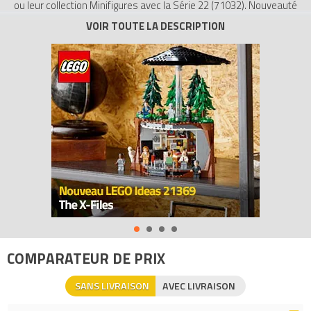
ou leur collection Minifigures avec la Série 22 (71032). Nouveauté
de janvier 2022, cette série propose une formidable gamme de
personnages LEGO exclusifs à collectionner et à exposer, ou à
intégrer seuls ou en groupe dans de nouveaux jeux.
Une collection amusante
Les enfants et les fans adultes vont accueillir une gamme en
édition limitée de personnages créatifs, dont l’ornithologue, la
fan déguisée en piment, le champion de patinage artistique,
l’elfe de la forêt, le cheval et la palefrenière, la protectrice de la
nuit, la fan déguisée en raton laveur, le robot technicien, la
créature de l’espace, le gardien de la neige, le troubadour et
l’athlète en fauteuil roulant.
Surprise !
Chaque minifigurine LEGO finement réalisée est livrée dans un
sachet mystère scellé, avec un ou plusieurs accessoires et un
COMPARATEUR DE PRIX
livret de collectionneur. Un petit cadeau idéal pour donner le
sourire à tout le monde.
SANS LIVRAISON
AVEC LIVRAISON
- Des personnages inattendus– Favorisez des jeux sans fin