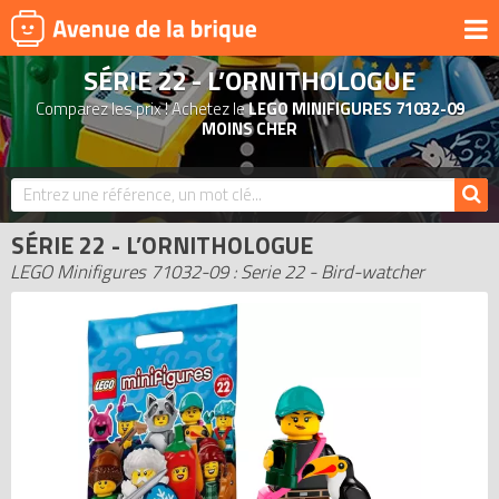
SÉRIE 22 - L’ORNITHOLOGUE
UNIVERS
Comparez les prix ! Achetez le
LEGO MINIFIGURES 71032-09
PRODUITS DÉRIVÉS
MOINS CHER
NOUVEAUTÉS
LEGO 2026
SÉRIE 22 - L’ORNITHOLOGUE
BONS PLANS
LEGO Minifigures 71032-09 : Serie 22 - Bird-watcher
ACTUALITÉS
ASSOCIATIONS DE FANS
EXPOSITIONS LEGO
LEGO LES PLUS CHERS
DERNIERS LEGO AJOUTÉS