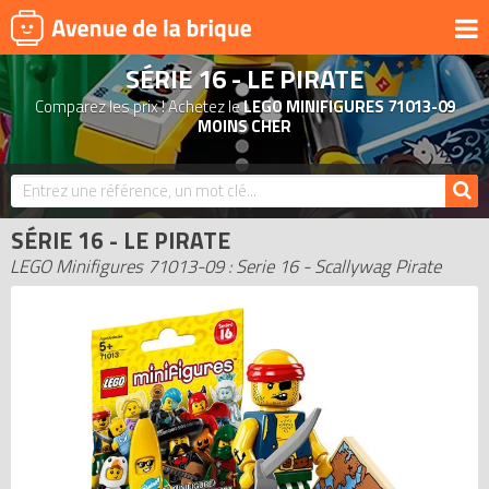
SÉRIE 16 - LE PIRATE
UNIVERS
Comparez les prix ! Achetez le
LEGO MINIFIGURES 71013-09
PRODUITS DÉRIVÉS
MOINS CHER
NOUVEAUTÉS
LEGO 2026
SÉRIE 16 - LE PIRATE
BONS PLANS
LEGO Minifigures 71013-09 : Serie 16 - Scallywag Pirate
ACTUALITÉS
ASSOCIATIONS DE FANS
EXPOSITIONS LEGO
LEGO LES PLUS CHERS
DERNIERS LEGO AJOUTÉS