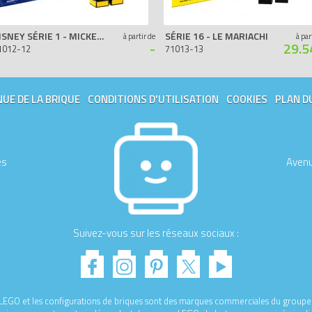
DISNEY SÉRIE 1 - MICKEY MOUSE
SÉRIE 16 - LE MARIACHI
à partir de
à par
-
29.5
1012-12
71013-13
UE DE LA BRIQUE
CONDITIONS D'UTILISATION
COOKIES
PLAN D
es
Avenu
Suivez-vous sur les réseaux sociaux :
e LEGO et les configurations de briques sont des marques commerciales du gro