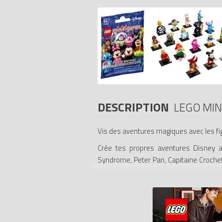
DESCRIPTION
LEGO MIN
Vis des aventures magiques avec les fig
Crée tes propres aventures Disney av
Syndrome, Peter Pan, Capitaine Crochet, 
vendue avec sa plaque d'exposition et u
sachet « surprise» ?
- Chaque figurine est vendue avec sa pla
- Certaines figurines de la série Disne