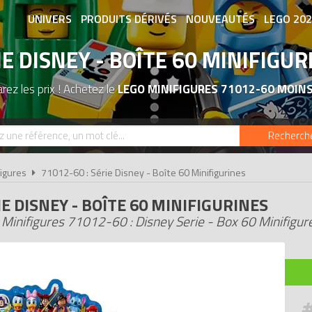
UNIVERS
PRODUITS DÉRIVÉS
NOUVEAUTÉS
LEGO 20
IE DISNEY - BOÎTE 60 MINIFIGUR
ASSOCIATIONS DE FANS
EXPOSITION
ez les prix ! Achetez le
LEGO MINIFIGURES 71012-60 MOIN
Recherch
igures
71012-60 : Série Disney - Boîte 60 Minifigurines
IE DISNEY - BOÎTE 60 MINIFIGURINES
Minifigures 71012-60 : Disney Serie - Box 60 Minifigur