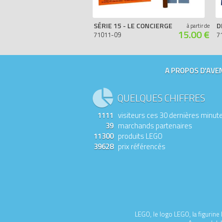
SÉRIE 15 - LE CONCIERGE
à partir de
15.00 €
71011-09
7
A PROPOS D'AVEN
QUELQUES CHIFFRES
1111
visiteurs ces 30 dernières minut
39
marchands partenaires
11300
produits LEGO
39628
prix référencés
LEGO, le logo LEGO, la figurin