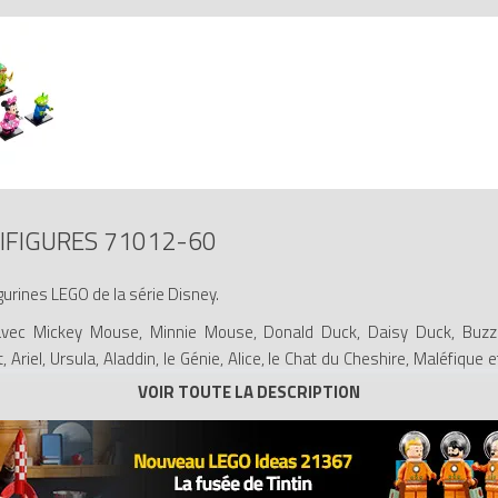
IFIGURES 71012-60
urines LEGO de la série Disney.
ec Mickey Mouse, Minnie Mouse, Donald Duck, Daisy Duck, Buzz l'Écl
Ariel, Ursula, Aladdin, le Génie, Alice, le Chat du Cheshire, Maléfique 
n livret de collectionneur. Quel personnage de la série Disney vas-tu
que d'exposition et un livret de collectionneur.
y sont vendues avec des accessoires.