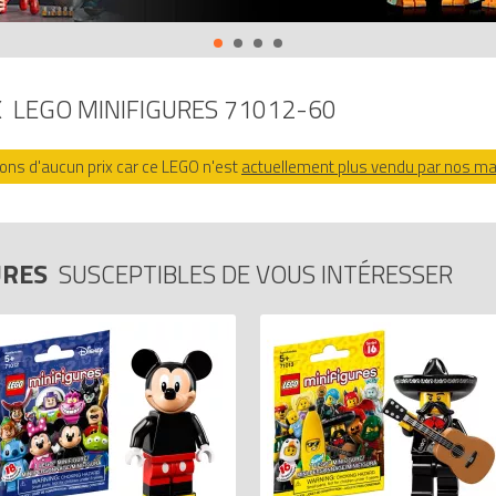
sionnante de figurines LEGO et crée tes propres aventures Disney !
truction LEGO pour des possibilités de jeu infinies.
ec tes amis pour compléter ta collection.
X
LEGO MINIFIGURES 71012-60
12-60 Série Disney - Boîte 60 Minifigurines (Disney Serie - Box 60
0 : 5702015610216.
ns d'aucun prix car ce LEGO n'est
actuellement plus vendu par nos m
URES
SUSCEPTIBLES DE VOUS INTÉRESSER