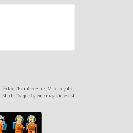
air, l'Extraterrestre, M. Incroyable,
et Stitch. Chaque figurine magnifique est
 découvrir à l'intérieur de ton prochain