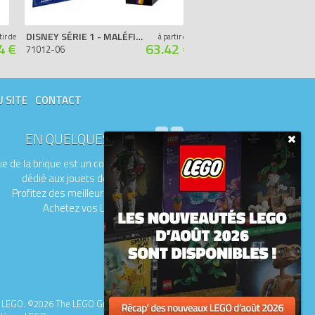
DISNEY SÉRIE 1 - MALÉFIQUE
SÉRIE 15 - LE FERMIER
tir de
à partir de
4 €
63.42 €
71012-06
71011-01
U SITE
CONTACT
EN QUELQUES MOTS
e de la brique est un comparateur de prix
dédié aux jouets de la marque LEGO.
Profitez des meilleurs prix du moment.
Achetez vos LEGO moins chers.
upe LEGO. ©2026 The LEGO Group.