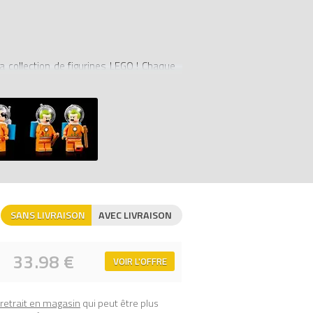
 collection de figurines LEGO ! Chaque
collectionneur. Entre dans l'univers des
e farfelue, une gargouille, un monstre
, un loup-garou, un pirate zombie, un
ine sur LEGO.fr/minifigures. À combiner
rgouille, un monstre rockeur, une femme-
pirate zombie, un supporter zombie, un
SANS LIVRAISON
AVEC LIVRAISON
33.98 €
VOIR L'OFFRE
retrait en magasin
qui peut être plus
Businessman)
sur Avenue de la brique,