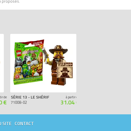
n proposés.
SÉRIE 13 - LE SHÉRIF
LES SIMPSONS SÉRIE 2 - LE VE
tir de
à partir de
0 €
31.04 €
71008-02
71009-07
U SITE
CONTACT