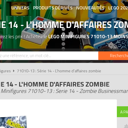
UNIVERS
PRODUITS DÉRIVÉS
NOUVEAUTÉS
LEGO 20
IE 14 - L'HOMME D'AFFAIRES ZO
ASSOCIATIONS DE FANS
EXPOSITION
ez les prix ! Achetez le
LEGO MINIFIGURES 71010-13 MOIN
Recherch
igures
71010-13 : Série 14 - L'homme d'affaires zombie
IE 14 - L'HOMME D'AFFAIRES ZOMBIE
Minifigures 71010-13 : Serie 14 - Zombie Businessma
A PA