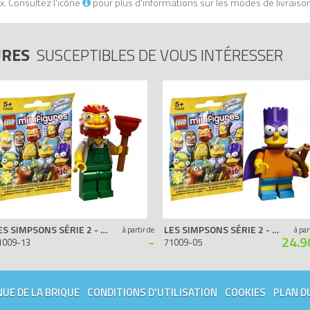
. Consultez l'icône
pour plus d'informations sur les modes de livraiso
URES
SUSCEPTIBLES DE VOUS INTÉRESSER
LES SIMPSONS SÉRIE 2 - WILLIE LE JARDINIER
LES SIMPSONS SÉRIE 2 - BART
à partir de
à par
-
24.9
1009-13
71009-05
UE DE LA BRIQUE
CONDITIONS D'UTILISATION
COOKIES
PLAN D