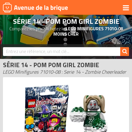
SÉRIE 14 - POM POM GIRL ZOMBIE
UNIVERS
Comparez les prix ! Achetez le
LEGO MINIFIGURES 71010-08
PRODUITS DÉRIVÉS
MOINS CHER
NOUVEAUTÉS
LEGO 2026
SÉRIE 14 - POM POM GIRL ZOMBIE
BONS PLANS
LEGO Minifigures 71010-08 : Serie 14 - Zombie Cheerleader
ACTUALITÉS
ASSOCIATIONS DE FANS
EXPOSITIONS LEGO
LEGO LES PLUS CHERS
DERNIERS LEGO AJOUTÉS