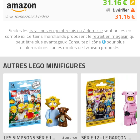
31.16 €
comparateur de prix 100% LEGO.
Code EAN du LEGO Minifigures 71005-13 : 0799493906011.
à vérifier
31.16 €
Vu le
10/08/2026 à 06h32
Seules les
livraisons en point relais ou à domicile
sont prises en
compte ici. Certains marchands proposent le
retrait en magasin
qui
peut être plus avantageux. Consultez l'icône
pour plus
d'informations sur les modes de livraison proposés.
AUTRES LEGO MINIFIGURES
LES SIMPSONS SÉRIE 1 - MAGGIE SIMPSON
SÉRIE 12 - LE GARÇON DÉGUISÉ EN COCHON
à partir de