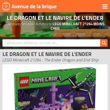
LE DRAGON ET LE NAVIRE DE L’ENDER
UNIVERS
Comparez les prix ! Achetez le
LEGO MINECRAFT 21264 MOINS
PRODUITS DÉRIVÉS
CHER
NOUVEAUTÉS
LEGO 2026
LE DRAGON ET LE NAVIRE DE L’ENDER
BONS PLANS
LEGO Minecraft 21264 : The Ender Dragon and End Ship
ACTUALITÉS
ASSOCIATIONS DE FANS
EXPOSITIONS LEGO
LEGO LES PLUS CHERS
DERNIERS LEGO AJOUTÉS