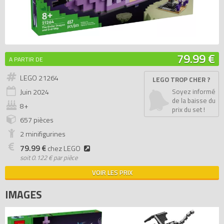
79.99 €
A PARTIR DE
LEGO 21264
LEGO TROP CHER ?
Juin
2024
Soyez informé
de la baisse du
8+
prix du set !
657 pièces
2 minifigurines
79.99 €
chez LEGO
soit
0.122 € par pièce
VOIR LES PRIX
IMAGES