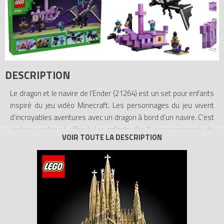
DESCRIPTION
Le dragon et le navire de l’Ender (21264) est un set pour enfants
inspiré du jeu vidéo Minecraft. Les personnages du jeu vivent
d’incroyables aventures avec un dragon à bord d’un navire. C’est
un beau cadeau à offrir à des enfants dès 8 ans passionnés de
jouets en briques.
Les joueurs pénètrent dans le biome de l’End, où ils combattent
le dragon de l'Ender. Tous les membres de ce modèle Minecraft
articulé sont mobiles et réglables. Le navire de l’Ender dispose
d’un intérieur équipé, accessible via le toit et les côtés ouvrants.
La tête de dragon à la proue peut être retirée et utilisée comme
un casque. À l’intérieur, les enfants peuvent trouver un alambic