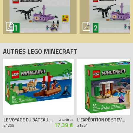
comparateur de prix 100% LEGO.
Code EAN du LEGO Minecraft 21264 : 5702017583402.
AUTRES LEGO MINECRAFT
LE VOYAGE DU BATEAU PIRATE
L’EXPÉDITION DE STEVE DANS LE DÉSERT
à partir de
17.39 €
21259
21251