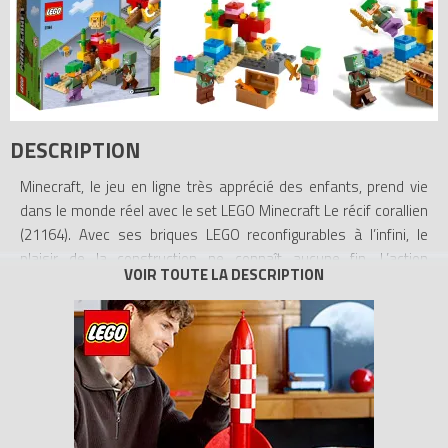
DESCRIPTION
Minecraft, le jeu en ligne très apprécié des enfants, prend vie
dans le monde réel avec le set LEGO Minecraft Le récif corallien
(21164). Avec ses briques LEGO reconfigurables à l’infini, le
plaisir de la construction ne connaît aucune fin. L’action
authentique de Minecraft dans des aventures sous-marines.
Les enfants rejoignent Axel, la célèbre casse-cou de Minecraft,
et plongent avec elle dans l’océan Minecraft pour chercher un
trésor caché au milieu d’un récif corallien coloré. Ce set regorge
de fonctions Minecraft imaginatives – du poisson-globe qui
passe à l’apparition surprise du coffre à trésor. Et, comme dans
toutes les histoires Minecraft passionnantes, les enfants se