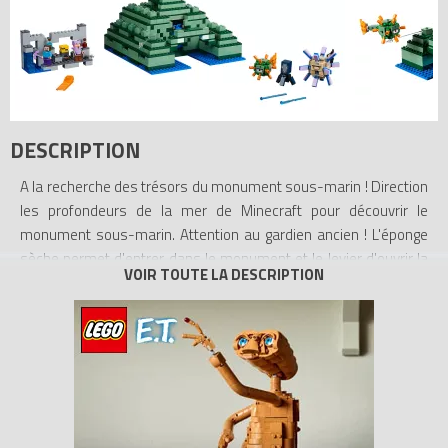
DESCRIPTION
A la recherche des trésors du monument sous-marin ! Direction
les profondeurs de la mer de Minecraft pour découvrir le
monument sous-marin. Attention au gardien ancien ! L'éponge
sèche permet d'entrer dans le monument et le levier d'ouvrir la
chambre au trésor pleine de blocs dorés. Cet ensemble LEGO®
Minecraft facile à transformer, conçu pour les jeunes fans du jeu
vidéo très populaire de type bac à sable. Inclut des figurines de
Steve et d’Alex, plus des figurines de poulpe, de gardien et de
gardien ancien.
- Inclut deux figurines : Steve et Alex, plus des figurines d'un
calamar, d'un gardien et d'un gardien ancien.