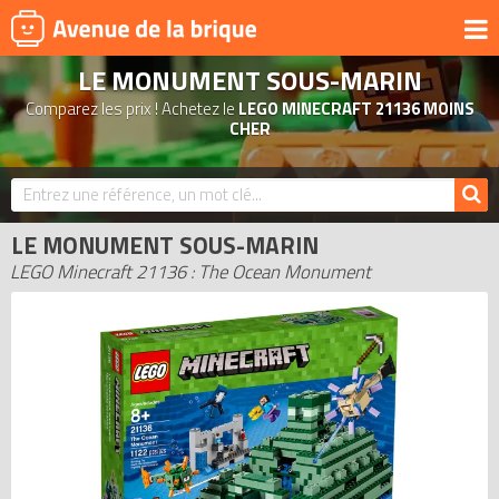
LE MONUMENT SOUS-MARIN
UNIVERS
Comparez les prix ! Achetez le
LEGO MINECRAFT 21136 MOINS
PRODUITS DÉRIVÉS
CHER
NOUVEAUTÉS
LEGO 2026
LE MONUMENT SOUS-MARIN
BONS PLANS
LEGO Minecraft 21136 : The Ocean Monument
ACTUALITÉS
ASSOCIATIONS DE FANS
EXPOSITIONS LEGO
LEGO LES PLUS CHERS
DERNIERS LEGO AJOUTÉS