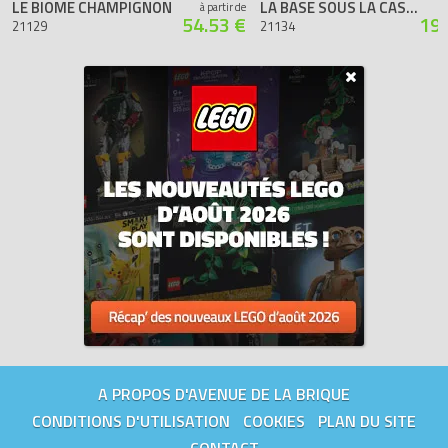
LE BIOME CHAMPIGNON
LA BASE SOUS LA CASCADE
à partir de
54.53 €
193
21129
21134
A PROPOS D'AVENUE DE LA BRIQUE
CONDITIONS D'UTILISATION
COOKIES
PLAN DU SITE