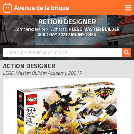
ACTION DESIGNER
UNIVERS
Comparez les prix ! Achetez le
LEGO MASTER BUILDER
PRODUITS DÉRIVÉS
ACADEMY 20217 MOINS CHER
NOUVEAUTÉS
LEGO 2026
ACTION DESIGNER
BONS PLANS
LEGO Master Builder Academy 20217
ACTUALITÉS
ASSOCIATIONS DE FANS
EXPOSITIONS LEGO
LEGO LES PLUS CHERS
DERNIERS LEGO AJOUTÉS