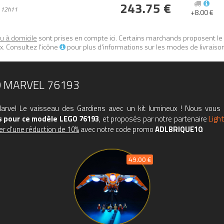
243.75 €
 12h11
+8.00 €
ou à domicile
sont prises en compte ici. Certains marchands proposent le
. Consultez l'icône
pour plus d'informations sur les modes de livraiso
 MARVEL 76193
Marvel Le vaisseau des Gardiens avec un kit lumineux ! Nous vous 
 pour ce modèle LEGO 76193
, et proposés par notre partenaire
Light
er d'une réduction de 10%
avec notre code promo
ADLBRIQUE10
.
49.00 €