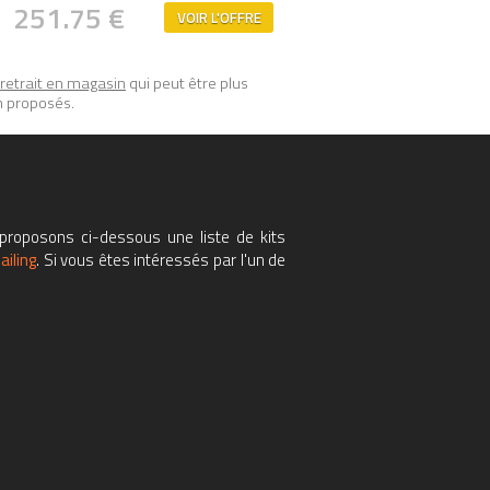
251.75 €
VOIR L'OFFRE
retrait en magasin
qui peut être plus
n proposés.
proposons ci-dessous une liste de kits
ailing
. Si vous êtes intéressés par l'un de