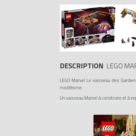
DESCRIPTION
LEGO MA
LEGO Marvel Le vaisseau des Gardiens
modélisme.
Un vaisseau Marvel à construire et à e
Les fans peuvent recréer les détails 
accueillir les figurines LEGO Marvel incl
dépôt d’armes, un ordinateur et un en
dynamique au vaisseau et d’imaginer des