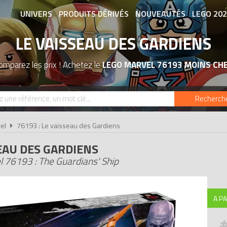
UNIVERS
PRODUITS DÉRIVÉS
NOUVEAUTÉS
LEGO 20
LE VAISSEAU DES GARDIENS
ASSOCIATIONS DE FANS
EXPOSITION
omparez les prix ! Achetez le
LEGO MARVEL 76193 MOINS CH
Recherch
el
76193 : Le vaisseau des Gardiens
EAU DES GARDIENS
 76193 : The Guardians' Ship
A PA