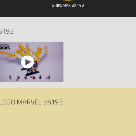
BRIKSMAX BX448
6193
LEGO MARVEL 76193