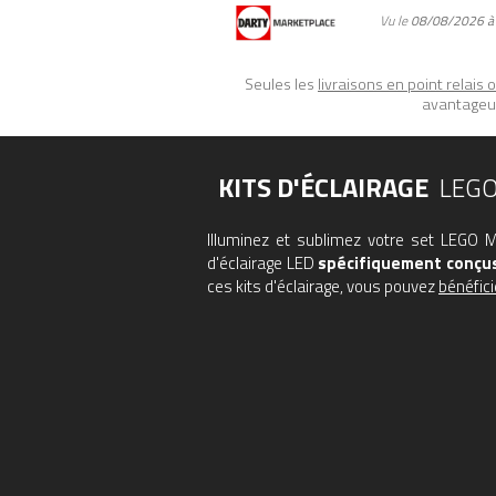
Vu le
08/08/2026 à
Seules les
livraisons en point relais 
avantageux
KITS D'ÉCLAIRAGE
LEGO
Illuminez et sublimez votre set LEGO 
d'éclairage LED
spécifiquement conçus
ces kits d'éclairage, vous pouvez
bénéfici