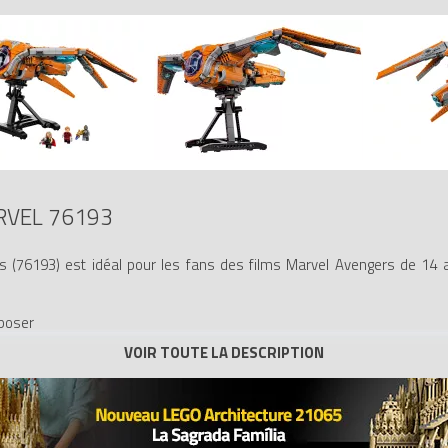
RVEL 76193
 (76193) est idéal pour les fans des films Marvel Avengers de 14 a
xposer
réalistes de l’un des vaisseaux les plus emblématiques des films Ma
uses dans le set : Star-Lord, Groot, Rocket, Mantis, Thor et un guerrier 
droit où les héros se retrouvent pour un café et des donuts. Un supp
 aventures sans fin. Lorsque l’action s’arrête, le modèle constitue un