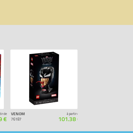
VENOM
L’ARMURE ROBOT DE CAPTAIN AMERICA
tir de
à partir de
9 €
101.38 €
76187
76168