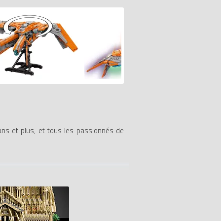
ns et plus, et tous les passionnés de
rvel Avengers. Le cockpit s’ouvre pour
Chitauri. Les caractéristiques incluent un
ort pivotant permet de donner une pose
e superbe pièce d’exposition.