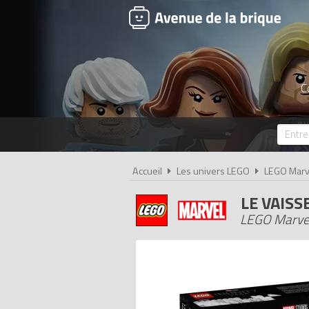
C
Accueil
Les univers LEGO
LEGO Marv
LE VAISS
LEGO Marvel