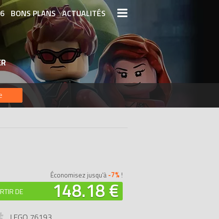
26
BONS PLANS
ACTUALITÉS
S LEGO
LEGO LES PLUS CHERS
ER
DERNIERS LEGO AJOUTÉS
e
-7%
Économisez jusqu'à
!
148.18 €
RTIR DE
LEGO 76193