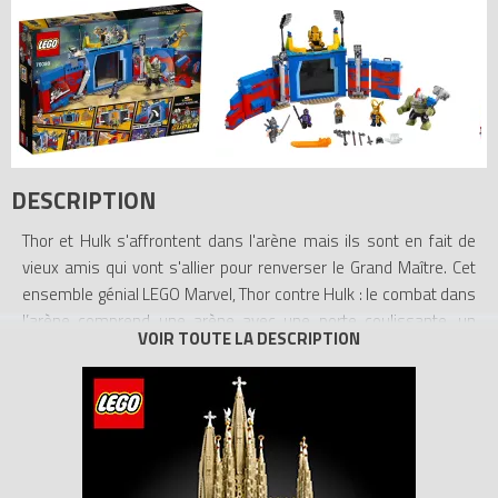
DESCRIPTION
Thor et Hulk s'affrontent dans l'arène mais ils sont en fait de
vieux amis qui vont s'allier pour renverser le Grand Maître. Cet
ensemble génial LEGO Marvel, Thor contre Hulk : le combat dans
l’arène comprend une arène avec une porte coulissante, un
porte-armes secret, 2 piliers à renverser, un mur avec fonction
de destruction et une cellule de prison qui s’ouvre. Le super saut
de Thor permet de renverser le Grand Maître de son trône et Loki
de son siège. Inclut 4 figurines plus une grande figurine de Hulk
avec des armes et des accessoires assortis pour intensifier le
jeu d’action.