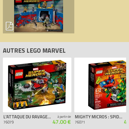
AUTRES LEGO MARVEL
L'ATTAQUE DU RAVAGEUR
MIGHTY MICROS : SPIDER-MAN CONTRE SCORPION
à partir de
47.00 €
4
76079
76071