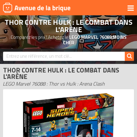
THOR CONTRE HULK : LE COMBAT DANS
UNIVERS
L'ARÈNE
PRODUITS DÉRIVÉS
Comparez les prix ! Achetez le
LEGO MARVEL 76088 MOINS
CHER
NOUVEAUTÉS
LEGO 2026
BONS PLANS
THOR CONTRE HULK : LE COMBAT DANS
L'ARÈNE
ACTUALITÉS
LEGO Marvel 76088 : Thor vs Hulk : Arena Clash
ASSOCIATIONS DE FANS
EXPOSITIONS LEGO
LEGO LES PLUS CHERS
DERNIERS LEGO AJOUTÉS