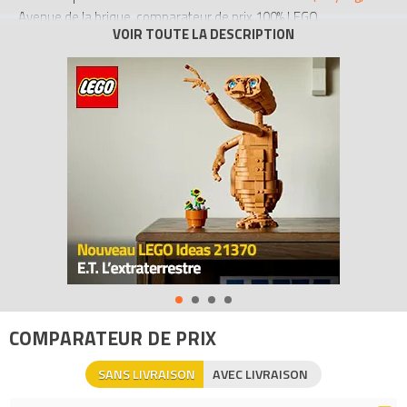
Avenue de la brique, comparateur de prix 100% LEGO.
Code EAN du LEGO Marvel 5003084 : 0673419242158.
COMPARATEUR DE PRIX
SANS LIVRAISON
AVEC LIVRAISON