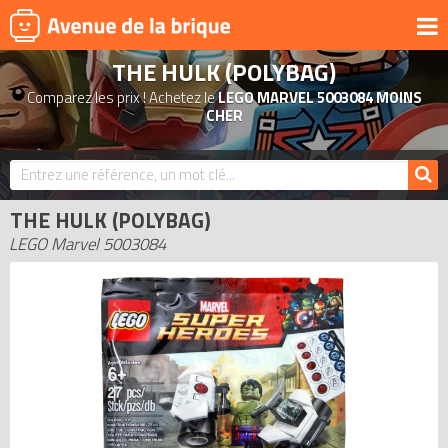
THE HULK (POLYBAG)
UNIVERS
Comparez les prix ! Achetez le
LEGO MARVEL 5003084 MOINS
PRODUITS DÉRIVÉS
CHER
NOUVEAUTÉS
LEGO 2026
THE HULK (POLYBAG)
BONS PLANS
LEGO Marvel 5003084
ACTUALITÉS
ASSOCIATIONS DE FANS
EXPOSITIONS LEGO
LEGO LES PLUS CHERS
DERNIERS LEGO AJOUTÉS