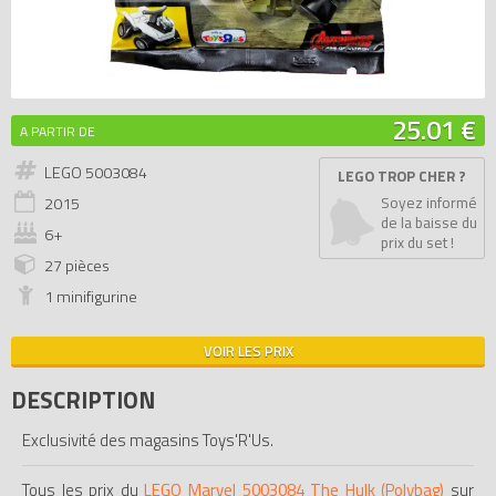
25.01 €
A PARTIR DE
LEGO 5003084
LEGO TROP CHER ?
2015
Soyez informé
de la baisse du
6+
prix du set !
27 pièces
1 minifigurine
VOIR LES PRIX
DESCRIPTION
Exclusivité des magasins Toys'R'Us.
Tous les prix du
LEGO Marvel 5003084 The Hulk (Polybag)
sur