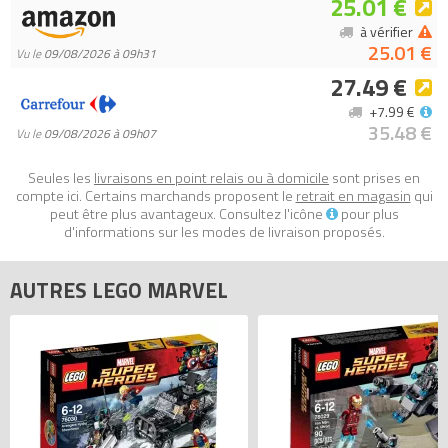
25.01 €
à vérifier
25.01 €
Vu le
09/08/2026 à 09h31
27.49 €
+7.99 €
35.48 €
Vu le
09/08/2026 à 09h07
Seules les
livraisons en point relais ou à domicile
sont prises en
compte ici. Certains marchands proposent le
retrait en magasin
qui
peut être plus avantageux. Consultez l'icône
pour plus
d'informations sur les modes de livraison proposés.
AUTRES LEGO MARVEL