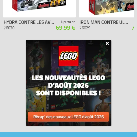
HYDRA CONTRE LES AVENGERS
IRON MAN CONTRE ULTRON
à partir de
69.99 €
7
76030
76029