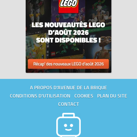
Tous les prix du
LEGO Le Seigneur des Anneaux 10237 La tour
d'Orthanc (Tower of Orthanc)
sur Avenue de la brique,
comparateur de prix 100% LEGO.
Codes EAN du LEGO Le Seigneur des Anneaux 10237 :
5702014975194, 0673419191951.
A PROPOS D'AVENUE DE LA BRIQUE
CONDITIONS D'UTILISATION
COOKIES
PLAN DU SITE
CONTACT