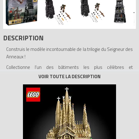
DESCRIPTION
Construis le modèle incontournable de la trilogie du Seigneur des
Anneaux !
Collectionne l'un des bâtiments les plus célèbres et
emblématiques de la trilogie du Seigneur des anneaux : La tour
d'Orthanc ! Construis les 6 étages détaillés avec des détails
fascinants liés au film, incluant le grenier, la bibliothèque, la salle
d'alchimie, la salle du trône de Saroumane, le hall d'entrée et le
donjon. Ce modèle exclusif comprend certaines des scènes les
plus célèbres tirées des films du Seigneur des Anneaux. Plonge
avec le Grand Aigle et sauve Gandalf le Gris qui est emprisonné
en haut de la tour après sa défaite contre le magicien blanc,
Saroumane. Construis le puissant Ent, semblable à un arbre,