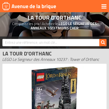
LA TOUR D'ORTHANC
UNIVERS
Comparez les prix ! Achetez le
LEGO LE SEIGNEUR DES
PRODUITS DÉRIVÉS
ANNEAUX 10237 MOINS CHER
NOUVEAUTÉS
LEGO 2026
LA TOUR D'ORTHANC
BONS PLANS
LEGO Le Seigneur des Anneaux 10237 : Tower of Orthanc
ACTUALITÉS
ASSOCIATIONS DE FANS
EXPOSITIONS LEGO
LEGO LES PLUS CHERS
DERNIERS LEGO AJOUTÉS