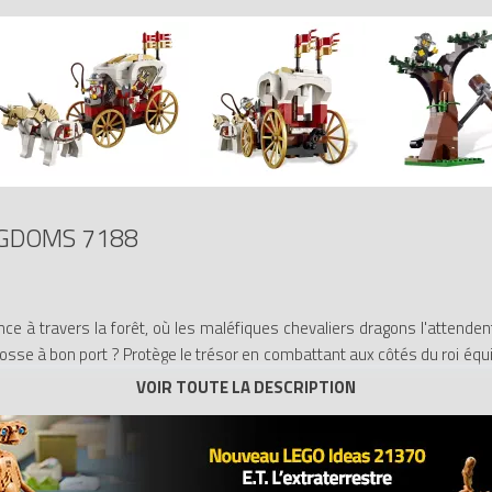
NGDOMS 7188
nce à travers la forêt, où les maléfiques chevaliers dragons l'attenden
arrosse à bon port ? Protège le trésor en combattant aux côtés du roi éq
le carrosse !
r du roi et deux chevaliers dragons
dorés, un trésor, une toile d'araignée et une araignée
e épée dorée, un lanceur de projectiles et un marteau catapulte