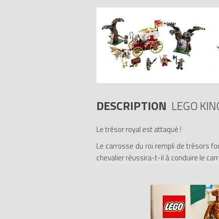
DESCRIPTION
LEGO KI
Le trésor royal est attaqué !
Le carrosse du roi rempli de trésors fo
chevalier réussira-t-il à conduire le c
marteau catapulte qui tente de détruire 
- Inclut 4 figurines : un roi, un chevalie
- Comprend deux chevaux, des éléments 
- Inclut plusieurs armes, notamment un