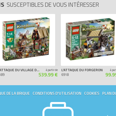
MS
SUSCEPTIBLES DE VOUS INTÉRESSER
L'ATTAQUE DU VILLAGE DU MOULIN
L'ATTAQUE DU FORGERON
à partir de
à par
539.99 €
99.9
189
6918
UE DE LA BRIQUE
CONDITIONS D'UTILISATION
COOKIES
PLAN D