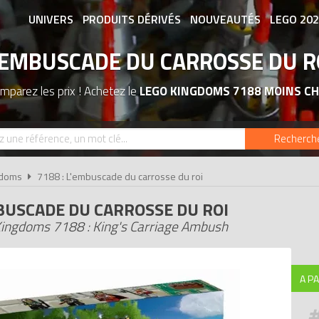
UNIVERS
PRODUITS DÉRIVÉS
NOUVEAUTÉS
LEGO 20
'EMBUSCADE DU CARROSSE DU R
ASSOCIATIONS DE FANS
EXPOSITION
mparez les prix ! Achetez le
LEGO KINGDOMS 7188 MOINS CH
Recherch
gdoms
7188 : L'embuscade du carrosse du roi
BUSCADE DU CARROSSE DU ROI
ingdoms 7188 : King's Carriage Ambush
A PA