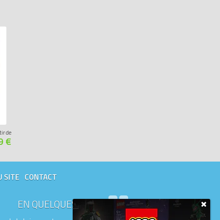
tir de
9 €
U SITE
CONTACT
EN QUELQUES MOTS