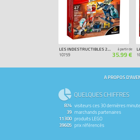
LES INDESTRUCTIBLES 2: LA POURSUITE SUR LES TOITS D'ELASTIGIRL
à partir de
35.99 €
10759
1
A PROPOS D'AVEN
QUELQUES CHIFFRES
874
visiteurs ces 30 dernières minut
39
marchands partenaires
11300
produits LEGO
39605
prix référencés