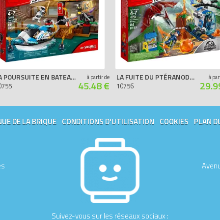
LA POURSUITE EN BATEAU DE ZANE
LA FUITE DU PTÉRANODON (JURASSIC WORLD)
à partir de
à par
45.48 €
29.9
0755
10756
UE DE LA BRIQUE
CONDITIONS D'UTILISATION
COOKIES
PLAN D
es
Avenu
Suivez-vous sur les réseaux sociaux :