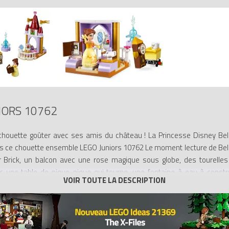
IORS 10762
chouette goûter avec ses amis du château ! La Princesse Disney Bel
ns ce chouette ensemble LEGO Juniors 10762 Le moment lecture de Be
Brick, un balcon avec une rose magique sous globe, des tourelles e
 une table de pique-nique qui tourne, une fontaine à eau à construi
semble LEGO ? Disney Princess inclut un guide simple pour construire et
r confiance en eux. Inclut une mini-poupée, des figurines représentan
a Princesse Disney Belle, une figurine à construire de Big Ben, ainsi q