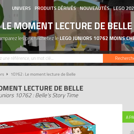
UNIVERS
PRODUITS DÉRIVÉS
NOUVEAUTÉS
LEGO 20
LE MOMENT LECTURE DE BELLE
ASSOCIATIONS DE FANS
EXPOSITION
omparez les prix ! Achetez le
LEGO JUNIORS 10762 MOINS CH
Recherch
ors
10762 : Le moment lecture de Belle
OMENT LECTURE DE BELLE
niors 10762 : Belle's Story Time
A PA