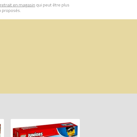
retrait en magasin
qui peut être plus
n proposés.