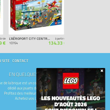
L'AÉROPORT CITY CENTRAL
L'ATTAQUE DU JOKER DE LA BATCAVE
tir de
à partir de
9 €
134.33 €
10764
10753
U SITE
CONTACT
EN QUELQUES MOTS
e de la brique est un comparateur de prix
dédié aux jouets de la marque LEGO.
Profitez des meilleurs prix du moment.
Achetez vos LEGO moins chers.