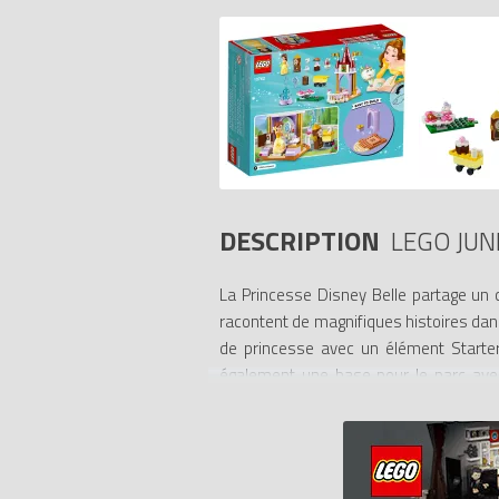
DESCRIPTION
LEGO JUN
La Princesse Disney Belle partage un 
racontent de magnifiques histoires da
de princesse avec un élément Starter 
également une base pour le parc avec
représentant un livre pour Belle. Cet en
herbe de 4 ans et plus à développer leu
figurine de Big Ben à construire.
- Inclut une mini-poupée représentant l