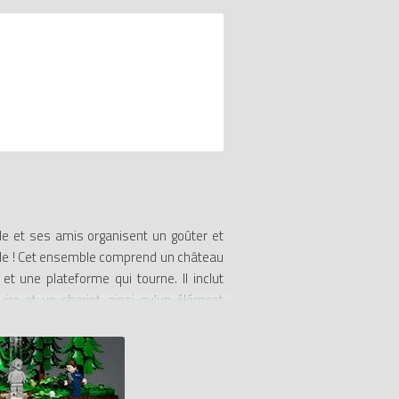
le et ses amis organisent un goûter et
lle ! Cet ensemble comprend un château
t une plateforme qui tourne. Il inclut
re et un chariot, ainsi qu'un élément
 jouer, afin d’aider les constructeurs en
t une tasse et une théière, ainsi qu'une
ue Zip et Madame Samovar.