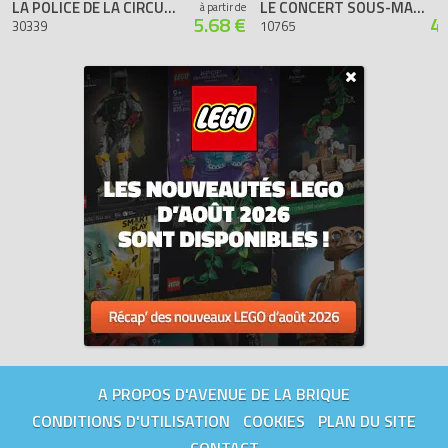
LA POLICE DE LA CIRCULATION (POLYBAG)
LE CONCERT SOUS-MARIN D'ARIEL
à partir de
5.68 €
4
30339
10765
A PROPOS D'AVENUE DE LA BRIQUE
CONDITIONS D'UTILISATION
COOKIES
PLAN DU SITE