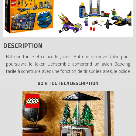
DESCRIPTION
Batman fonce et coince le Joker ! Batman retrouve Robin pour
poursuivre le Joker. L’ensemble comprend un avion Batwing
facile à construire avec une fonction de tir sur les ailes, le bolide
extravagant du Joker, la Batcave avec une zone d’atterrissage
pour le Batwing, une cellule de prison et un centre de contrôle.
Cet ensemble de construction inclut un guide de construction et
des éléments pré-assemblés pour aider les plus petits.
Comprend 3 figurines.
- Comprend les figurines Batman, le Joker et Robin.
- Inclut la Batcave avec un écran d’observation et une zone
d’atterrissage intégrée pour le Batwing, une petite prison avec