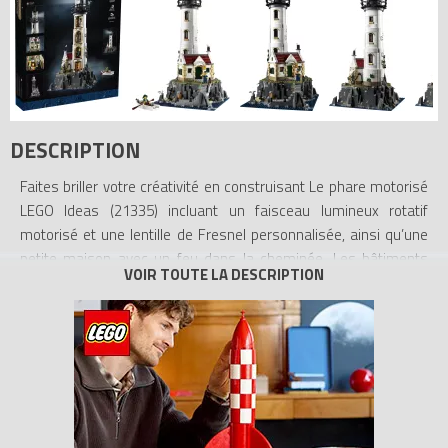
DESCRIPTION
Faites briller votre créativité en construisant Le phare motorisé
LEGO Ideas (21335) incluant un faisceau lumineux rotatif
motorisé et une lentille de Fresnel personnalisée, ainsi qu’une
petite maison avec un feu dans la cheminée. Les bâtiments
construits sur un rocher sont facilement accessibles pour
admirer les intérieurs superbement détaillés. Des marches
permettent d’accéder à la jetée et à une grotte contenant un
trésor de pirate. Les minifigurines du gardien et d’un marin, ainsi
qu’un canot à rames, une mouette et un chat complètent la
scène pittoresque.
Une expérience de construction unique