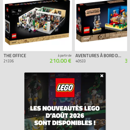
THE OFFICE
AVENTURES À BORD DU VAISSEAU USS EN CARTON
à partir de
210.00 €
3
21336
40533