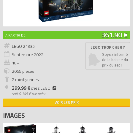
361.90 €
A PARTIR DE
LEGO 21335
LEGO TROP CHER ?
Septembre
2022
Soyez informé
de la baisse du
18+
prix du set !
2065 pièces
2 minifigurines
299.99 €
chez LEGO
soit
0.145 € par pièce
VOIR LES PRIX
IMAGES