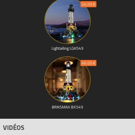
34.00 €
Lightailing LGK549
46.00 €
BRIKSMAX BX549
VIDÉOS