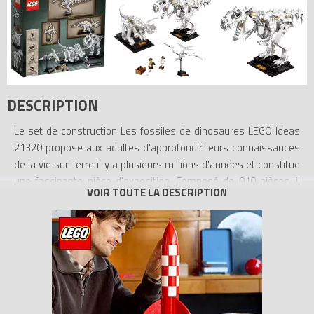
DESCRIPTION
Le set de construction Les fossiles de dinosaures LEGO Ideas
21320 propose aux adultes d'approfondir leurs connaissances
de la vie sur Terre il y a plusieurs millions d'années et constitue
une fascinante pièce d'exposition. Composé de 910 pièces, il
offre une expérience de construction immersive et créative pour
les passionnés d'histoire naturelle, qui apprécieront les détails
authentiques des 2 squelettes de dinosaures (un
Tyrannosaurus rex et un tricératops) et du squelette de
ptéranodon, un reptile volant de la famille des ptérosaures. Les
modèles sont construits à l'échelle 1:32 et sont articulés pour
pouvoir adopter des poses réalistes. Chacun est accompagné