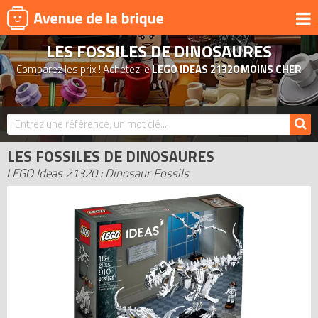
LES FOSSILES DE DINOSAURES
UNIVERS
Comparez les prix ! Achetez le
LEGO IDEAS 21320 MOINS CHER
PRODUITS DÉRIVÉS
NOUVEAUTÉS
LEGO 2026
LES FOSSILES DE DINOSAURES
BONS PLANS
LEGO Ideas 21320 : Dinosaur Fossils
ACTUALITÉS
ASSOCIATIONS DE FANS
EXPOSITIONS LEGO
LEGO LES PLUS CHERS
DERNIERS LEGO AJOUTÉS