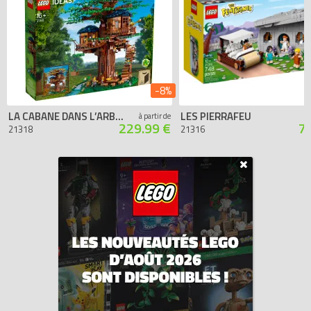
-8%
LA CABANE DANS L’ARBRE
LES PIERRAFEU
à partir de
229.99 €
7
21318
21316