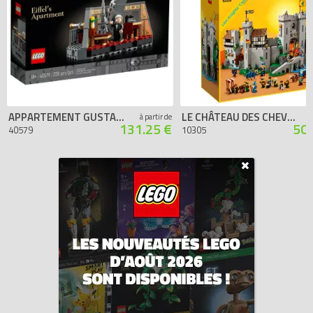
APPARTEMENT GUSTAVE EIFFEL
LE CHÂTEAU DES CHEVALIERS DU LION
à partir de
131.25 €
500
40579
10305