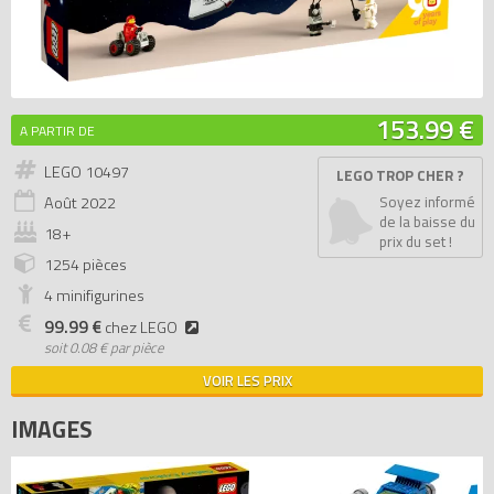
153.99 €
A PARTIR DE
LEGO 10497
LEGO TROP CHER ?
Août
2022
Soyez informé
de la baisse du
18+
prix du set !
1254 pièces
4 minifigurines
99.99 €
chez LEGO
soit
0.08 € par pièce
VOIR LES PRIX
IMAGES