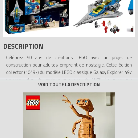
DESCRIPTION
Célébrez 90 ans de créations LEGO avec un projet de
construction pour adultes empreint de nostalgie. Cette édition
collector (10497) du modèle LEGO classique Galaxy Explorer 497
procure autant de bonheur que le set de 1979, à plus grande
échelle.
Explorez une galaxie de détails. Prenez votre temps pour recréer
les caractéristiques de ce modèle fidèle à l’original, en particulier
l’aile delta intégrée. Le vaisseau possède 3 trains d’atterrissage
rétractables, des portes arrière qui s’ouvrent et une rampe pour
déployer le rover. À l’arrière du vaisseau, le compartiment du
rover renferme de nombreux outils. Le cockpit s’ouvre, révélant