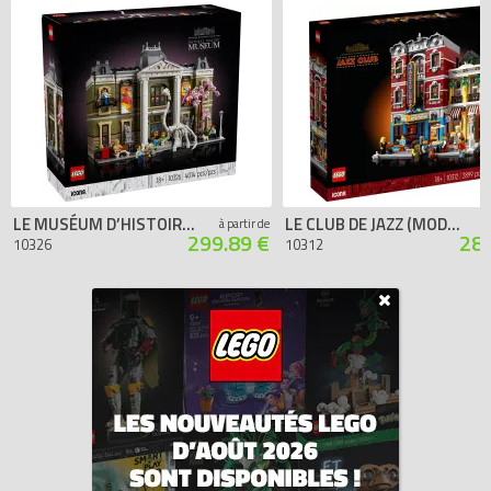
LE MUSÉUM D’HISTOIRE NATURELLE (MODULAR)
LE CLUB DE JAZZ (MODULAR)
à partir de
299.89 €
289
10326
10312