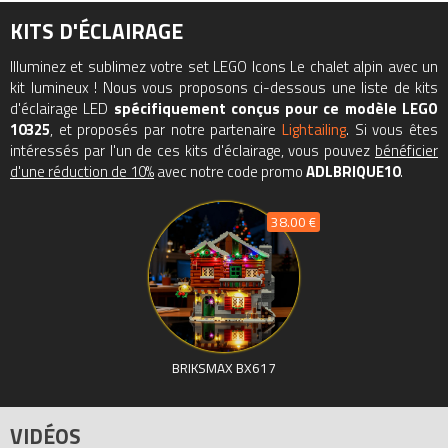
qualité sont primordiales. C’est pourquoi elles sont soumises à
des tests stricts garantissant que le modèle est aussi robuste
KITS D'ÉCLAIRAGE
qu’esthétique
Illuminez et sublimez votre set LEGO Icons Le chalet alpin avec un
Collection Winter Village.
kit lumineux ! Nous vous proposons ci-dessous une liste de kits
d'éclairage LED
spécifiquement conçus pour ce modèle LEGO
Tous les prix du
LEGO Icons 10325 Le chalet alpin (Alpine Lodge)
10325
, et proposés par notre partenaire
Lightailing
. Si vous êtes
intéressés par l'un de ces kits d'éclairage, vous pouvez
bénéficier
sur Avenue de la brique, comparateur de prix 100% LEGO.
d'une réduction de 10%
avec notre code promo
ADLBRIQUE10
.
Code EAN du LEGO Icons 10325 : 5702017416953.
38.00 €
BRIKSMAX BX617
VIDÉOS