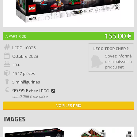
155.00 €
A PARTIR DE
LEGO 10325
LEGO TROP CHER ?
Octobre
2023
Soyez informé
de la baisse du
18+
prix du set !
1517 pièces
5 minifigurines
99.99 €
chez LEGO
soit
0.066 € par pièce
VOIR LES PRIX
IMAGES