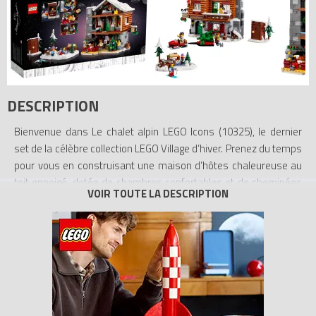
DESCRIPTION
Bienvenue dans Le chalet alpin LEGO Icons (10325), le dernier
set de la célèbre collection LEGO Village d’hiver. Prenez du temps
pour vous en construisant une maison d’hôtes chaleureuse au
toit enneigé, dotée de chambres confortables et de cheminées
allumées.
Des détails fantastiques. Le chalet de 3 étages inclut une salle
de réception meublée avec un comptoir d’accueil, une cheminée
allumée et une machine à café, une chambre au deuxième étage
dotée d’une cheminée et de 2 lits et une chambre en mezzanine
au troisième étage. À l’extérieur se trouvent un tas de bois, un
coffre à skis, un espace pour patiner, des toilettes, ainsi qu’une