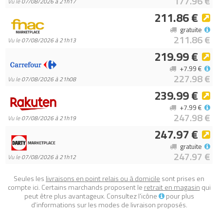
177.96 €
Vu le
07/08/2026 à 21h17
anniversaire, les fêtes ou juste pour faire plaisir à un adulte fan
211.86 €
des sets de construction LEGO et de la collection LEGO Village
gratuite
d’hiver
211.86 €
Vu le
07/08/2026 à 21h13
- Dimensions – Le chalet mesure plus de 21 cm de haut, 24 cm
219.99 €
de large et 16 cm de profondeur
- Accessoires – Le set inclut un sapin de Noël, des décorations
+7.99 €
227.98 €
festives et un livre d’or pour les clients
Vu le
07/08/2026 à 21h08
- Instructions de montage numériques – L’application LEGO
239.99 €
Builder propose une version numérique des instructions
+7.99 €
incluses dans la boîte
247.98 €
Vu le
07/08/2026 à 21h19
- Des projets LEGO immersifs pour les adultes et les familles –
247.97 €
Ce set de construction fait partie d’une gamme de modèles
gratuite
d’exception conçus pour les adultes, les familles et les amis
247.97 €
Vu le
07/08/2026 à 21h12
- Des matériaux de qualité – Les briques LEGO sont fabriquées
à partir de matériaux de qualité supérieure. Elles sont
Seules les
livraisons en point relais ou à domicile
sont prises en
compatibles entre elles, s’assemblent et se séparent
compte ici. Certains marchands proposent le
retrait en magasin
qui
parfaitement, et cela depuis 1958
peut être plus avantageux. Consultez l'icône
pour plus
d'informations sur les modes de livraison proposés.
- Sécurité garantie – Avec les pièces LEGO, la sécurité et la