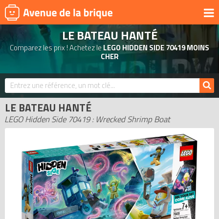
LE BATEAU HANTÉ
UNIVERS
Comparez les prix ! Achetez le
LEGO HIDDEN SIDE 70419 MOINS
PRODUITS DÉRIVÉS
CHER
NOUVEAUTÉS
LEGO 2026
LE BATEAU HANTÉ
BONS PLANS
LEGO Hidden Side 70419 : Wrecked Shrimp Boat
ACTUALITÉS
ASSOCIATIONS DE FANS
EXPOSITIONS LEGO
LEGO LES PLUS CHERS
DERNIERS LEGO AJOUTÉS