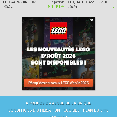
LE TRAIN-FANTÔME
LE QUAD CHASSEUR DE FANTÔMES
à partir de
69.99 €
2
70424
70421
A PROPOS D'AVENUE DE LA BRIQUE
CONDITIONS D'UTILISATION
COOKIES
PLAN DU SITE