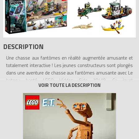
DESCRIPTION
Une chasse aux fantômes en réalité augmentée amusante et
totalement interactive ! Les jeunes constructeurs sont plongés
dans une aventure de chasse aux fantômes amusante avec Le
bateau hanté LEGO Hidden Side 70419. Ce jouet
fantasmagorique allie jeu physique et application digitale pour
proposer une expérience de jeu totalement interactive. Les
enfants peuvent télécharger l'application puis scanner leur
construction à l'aide d'un smartphone ou d'une tablette pour lui
faire prendre vie. Avec des mises à jour continues, un nouveau
chef fantôme à combattre, des mystères à résoudre, des objets
à trouver et des fantômes à capturer, ce jouet LEGO Hidden Side