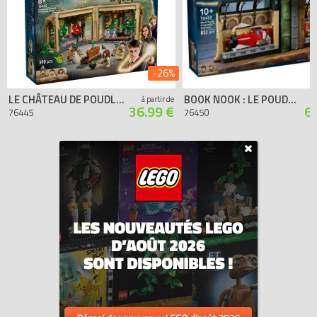
-26%
LE CHÂTEAU DE POUDLARD : LE COURS DE BOTANIQUE
BOOK NOOK : LE POUDLARD EXPRESS
à partir de
36.99 €
6
76445
76450