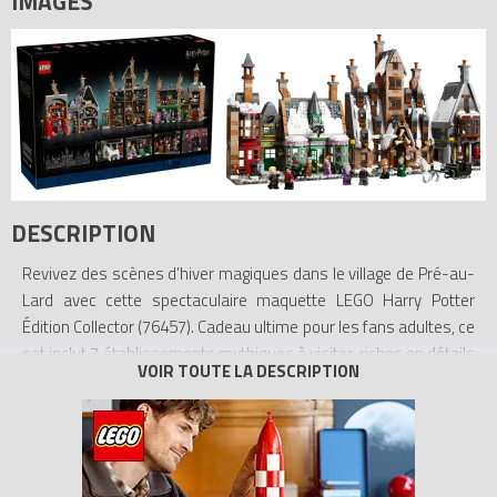
IMAGES
DESCRIPTION
Revivez des scènes d’hiver magiques dans le village de Pré-au-
Lard avec cette spectaculaire maquette LEGO Harry Potter
Édition Collector (76457). Cadeau ultime pour les fans adultes, ce
set inclut 7 établissements mythiques à visiter, riches en détails
authentiques : la confiserie Honeydukes, le Courrier hibou, le pub
Les Trois Balais, Derviche et Bang et le magasin de plumes
Scribenpenne, ainsi que les premières versions LEGO de Zonko,
magasin de farces et attrapes et de La Tête de Sanglier. Explorez
les pièces de chaque bâtiment et découvrez de nombreux