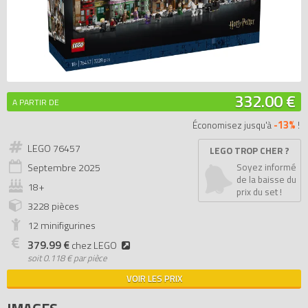
332.00 €
A PARTIR DE
-13%
Économisez jusqu'à
!
LEGO 76457
LEGO TROP CHER ?
Septembre
2025
Soyez informé
de la baisse du
18+
prix du set !
3228 pièces
12 minifigurines
379.99 €
chez LEGO
soit
0.118 € par pièce
VOIR LES PRIX