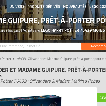
UNIVERS
PRODUITS DÉRIVÉS
NOUVEAUTÉS
LEGO 20
E GUIPURE, PRÊT-À-PORTER PO
ASSOCIATIONS DE FANS
EXPOSITION
rez les prix ! Achetez le
LEGO HARRY POTTER 76439 MOINS
Recherch
y Potter
76439 : Ollivander et Madame Guipure, prêt-à-porter pour ma
DER ET MADAME GUIPURE, PRÊT-À-PORTE
S
Potter 76439 : Ollivanders & Madam Malkin's Robes
A PA