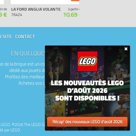
LA FORD ANGLIA VOLANTE
BUCK
tir de
à partir de
9 €
10.69 €
76424
76427
U SITE
CONTACT
EN QUELQUES MOTS
e de la brique est un comparateur de prix
dédié aux jouets de la marque LEGO.
Profitez des meilleurs prix du moment.
Achetez vos LEGO moins chers.
upe LEGO. ©2026 The LEGO Group.
idé par LEGO.