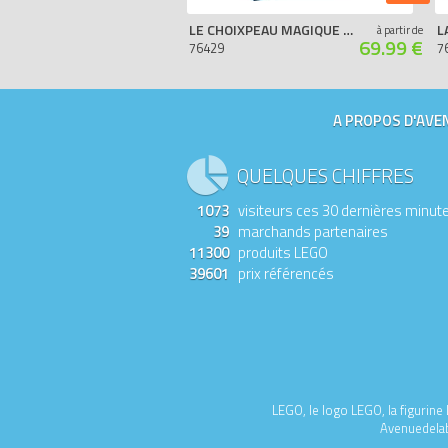
LE CHOIXPEAU MAGIQUE QUI PARLE
à partir de
69.99 €
76429
7
A PROPOS D'AVEN
QUELQUES CHIFFRES
1073
visiteurs ces 30 dernières minut
39
marchands partenaires
11300
produits LEGO
39601
prix référencés
LEGO, le logo LEGO, la figurin
Avenuedelabr