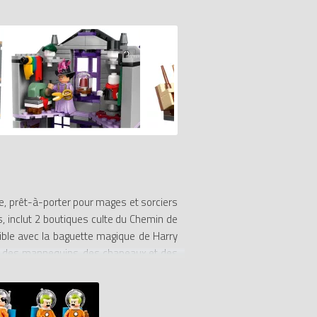
e, prêt-à-porter pour mages et sorciers
s, inclut 2 boutiques culte du Chemin de
ible avec la baguette magique de Harry
lut des mannequins, des chapeaux et des
ure, Padma Patil, un apprenti sorcier et