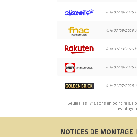
Tous les prix du
LEGO Harry Potter 7643
Vu le
07/08/2026 à
sur Avenue de la brique, comparateur d
Code EAN du LEGO Harry Potter 76439 
Vu le
07/08/2026 à
Vu le
07/08/2026 à
Vu le
07/08/2026 à
Vu le
21/07/2026 à
Seules les
livraisons en point relais 
avantageux
NOTICES DE MONTAGE