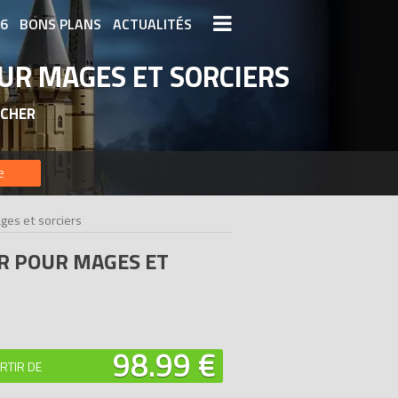
26
BONS PLANS
ACTUALITÉS
UR MAGES ET SORCIERS
S LEGO
LEGO LES PLUS CHERS
 CHER
DERNIERS LEGO AJOUTÉS
e
ges et sorciers
R POUR MAGES ET
98.99 €
RTIR DE