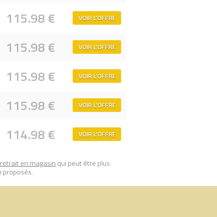
115.98 €
VOIR L'OFFRE
s (Ollivanders & Madam Malkin's Robes)
115.98 €
VOIR L'OFFRE
115.98 €
VOIR L'OFFRE
115.98 €
VOIR L'OFFRE
114.98 €
VOIR L'OFFRE
retrait en magasin
qui peut être plus
n proposés.