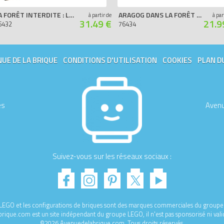
LA FORÊT INTERDITE : LES CRÉATURES MAGIQUES
ARAGOG DANS LA FORÊT INTERDITE
à partir de
à par
31.49 €
21.9
6432
76434
UE DE LA BRIQUE
CONDITIONS D'UTILISATION
COOKIES
PLAN D
es
Avenu
Suivez-vous sur les réseaux sociaux :
e LEGO et les configurations de briques sont des marques commerciales du gro
ique.com est un site indépendant du groupe LEGO, il n'est pas sponsorisé ni val
©2026 Avenuedelabrique.com. Tous droits réservés.