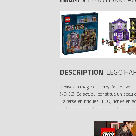
DESCRIPTION
LEGO HAR
Revivez la magie de Harry Potter avec 
(76439). Ce set, qui constitue un beau 
Traverse en briques LEGO, riches en a
Potter, un présentoir à baguettes, une
capes.
Ce set à collectionner comprend égaleme
une sorcière avec des fleurs.