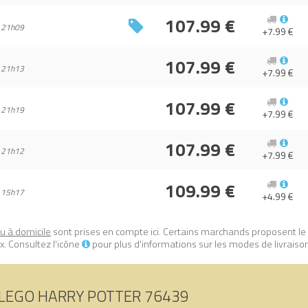
107.99 €
9 Ollivander et Madame Guipure, prêt-à-porter pour mages et sorcier
 21h09
+7.99 €
e prix 100% LEGO.
: 5702017583167.
107.99 €
 21h13
+7.99 €
107.99 €
 21h19
+7.99 €
107.99 €
 21h12
+7.99 €
109.99 €
 15h17
+4.99 €
ou à domicile
sont prises en compte ici. Certains marchands proposent le
. Consultez l'icône
pour plus d'informations sur les modes de livraiso
LEGO HARRY POTTER 76439