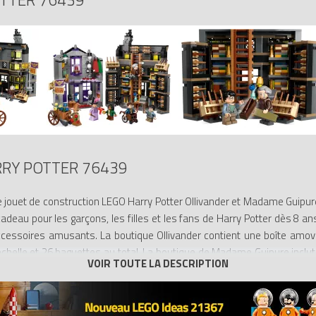
RY POTTER 76439
le jouet de construction LEGO Harry Potter Ollivander et Madame Guipur
cadeau pour les garçons, les filles et les fans de Harry Potter dès 8 an
ccessoires amusants. La boutique Ollivander contient une boîte amov
 échelle et 26 baguettes au total. La boutique de Madame Guipure inc
nt 6 minifigurines LEGO : Harry Potter, Garrick Ollivander, Madame Guip