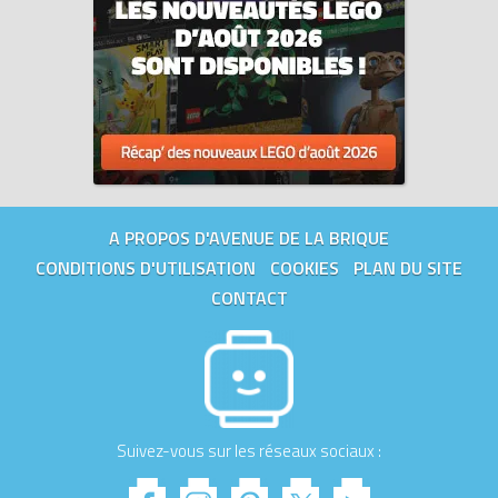
Tous les prix du
LEGO Gabby's Dollhouse 11214 Les montagnes
russes et le goûter des fées (Fairy Roller Coaster and Tea
Party)
sur Avenue de la brique, comparateur de prix 100% LEGO.
Code EAN du LEGO Gabby's Dollhouse 11214 : 5702018063521.
A PROPOS D'AVENUE DE LA BRIQUE
CONDITIONS D'UTILISATION
COOKIES
PLAN DU SITE
CONTACT
Suivez-vous sur les réseaux sociaux :