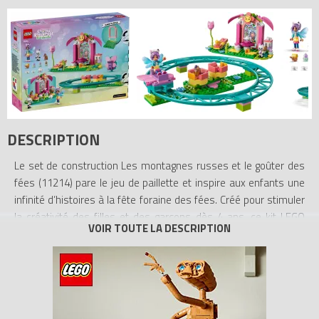
DESCRIPTION
Le set de construction Les montagnes russes et le goûter des
fées (11214) pare le jeu de paillette et inspire aux enfants une
infinité d’histoires à la fête foraine des fées. Créé pour stimuler
la créativité des filles et des garçons dès 4 ans, ce kit LEGO
Gabby et la maison magique inclut une mini-poupée de Gabby et
les figurines de Pandy Pattes et Chalicorne. Balancez-vous avec
les chats de Gabby, tournez dans les tasses à thé et filez sur les
montagnes russes papillons. Quand vient l’heure d e faire une
pause, les enfants peuvent savourer un goûter festif au pavillon