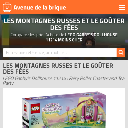
LES MONTAGNES RUSSES ET LE GOÛTER
UNIVERS
DES FÉES
PRODUITS DÉRIVÉS
Comparez les prix ! Achetez le
LEGO GABBY'S DOLLHOUSE
11214 MOINS CHER
NOUVEAUTÉS
LEGO 2026
BONS PLANS
LES MONTAGNES RUSSES ET LE GOÛTER
DES FÉES
ACTUALITÉS
LEGO Gabby's Dollhouse 11214 : Fairy Roller Coaster and Tea
ASSOCIATIONS DE FANS
Party
EXPOSITIONS LEGO
LEGO LES PLUS CHERS
DERNIERS LEGO AJOUTÉS