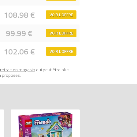
108.98 €
VOIR L'OFFRE
99.99 €
VOIR L'OFFRE
102.06 €
VOIR L'OFFRE
retrait en magasin
qui peut être plus
n proposés.