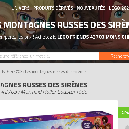
UNIVERS
PRODUITS DÉRIVÉS
NOUVEAUTÉS
LEGO 20
S MONTAGNES RUSSES DES SIRÈ
ASSOCIATIONS DE FANS
EXPOSITION
mparez les prix ! Achetez le
LEGO FRIENDS 42703 MOINS CH
Recherch
nds
42703 : Les montagnes russes des sirènes
AGNES RUSSES DES SIRÈNES
 42703 : Mermaid Roller Coaster Ride
A PA