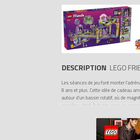
DESCRIPTION
LEGO FRI
Les séances de jeu font monter l’adrén
8 ans et plus. Cette idée de cadeau a
autour d’un bassin rotatif, où de magni
poupées, dont Autumn avec un visage 
opalescente. Les amateurs de parcs d
billetterie, une carte du parc, des pho
zoom, rotation du modèle en 3D, sauvega
- SET DE CONSTRUCTION DE MONTAGNES