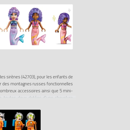
es sirènes (42703), pour les enfants de
er des montagnes russes fonctionnelles
e nombreux accessoires ainsi que 5 mini-
a, toutes deux dotées d’une chevelure
s, qui regorge de détails tels qu’une
périence de construction intuitive, avec
ds Les montagnes russes des sirènes