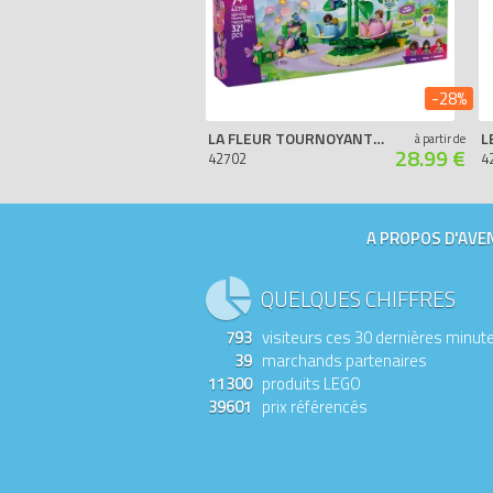
-28%
LA FLEUR TOURNOYANTE ET LES TASSES À THÉ FÉÉRIQUES
à partir de
28.99 €
42702
4
A PROPOS D'AVEN
QUELQUES CHIFFRES
793
visiteurs ces 30 dernières minut
39
marchands partenaires
11300
produits LEGO
39601
prix référencés