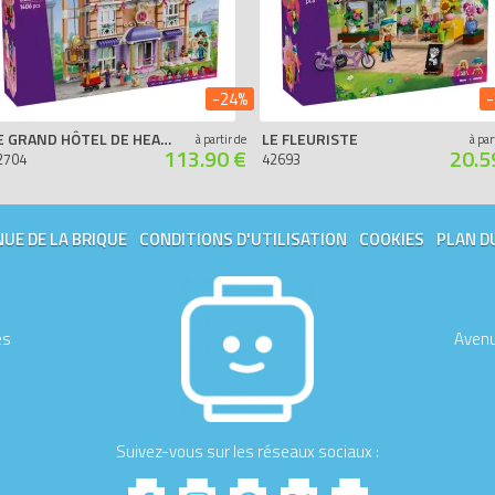
-24%
-
LE GRAND HÔTEL DE HEARTLAKE CITY
LE FLEURISTE
à partir de
à par
113.90 €
20.5
2704
42693
UE DE LA BRIQUE
CONDITIONS D'UTILISATION
COOKIES
PLAN D
es
Avenu
Suivez-vous sur les réseaux sociaux :