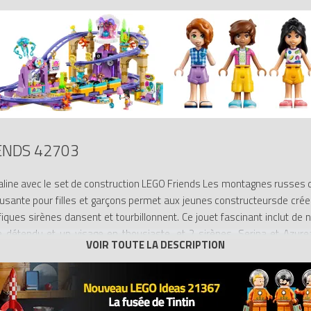
ENDS 42703
aline avec le set de construction LEGO Friends Les montagnes russes d
musante pour filles et garçons permet aux jeunes constructeursde cré
fiques sirènes dansent et tourbillonnent. Ce jouet fascinant inclut d
détendu et un visage en thousiaste, et 2 sirènes, Serina et Azure
’attractions vont adorer ce set de construction de montagnes russe
tos et bien plus encore. L’appli LEGO Builder propose aux enfants une ex
rde et suivi de la progression. Contient 864 pièces.
 RUSSES – Vivez des sensations fortes avec le set LEGO Frien