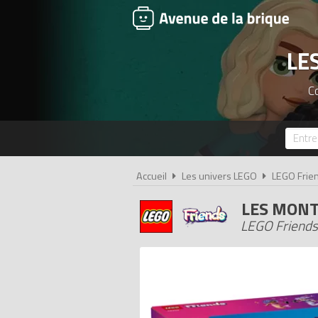
LE
Co
Accueil
Les univers LEGO
LEGO Frie
LES MONT
LEGO Friends