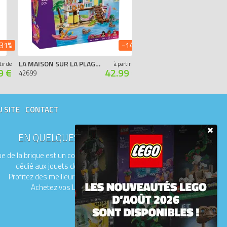
31%
-14%
LA MAISON SUR LA PLAGE ET LES PHOQUES
L’ÉCURIE ET L’ÉCOLE D’ÉQUITATION
tir de
à partir de
9 €
42.99 €
42699
42688
U SITE
CONTACT
EN QUELQUES MOTS
e de la brique est un comparateur de prix
dédié aux jouets de la marque LEGO.
Profitez des meilleurs prix du moment.
Achetez vos LEGO moins chers.