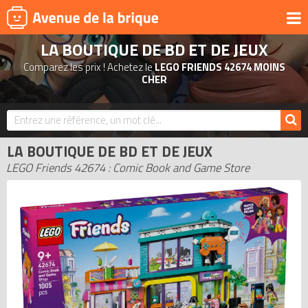
LA BOUTIQUE DE BD ET DE JEUX
UNIVERS
Comparez les prix ! Achetez le
LEGO FRIENDS 42674 MOINS
PRODUITS DÉRIVÉS
CHER
NOUVEAUTÉS
LEGO 2026
LA BOUTIQUE DE BD ET DE JEUX
BONS PLANS
LEGO Friends 42674 : Comic Book and Game Store
ACTUALITÉS
ASSOCIATIONS DE FANS
EXPOSITIONS LEGO
LEGO LES PLUS CHERS
DERNIERS LEGO AJOUTÉS