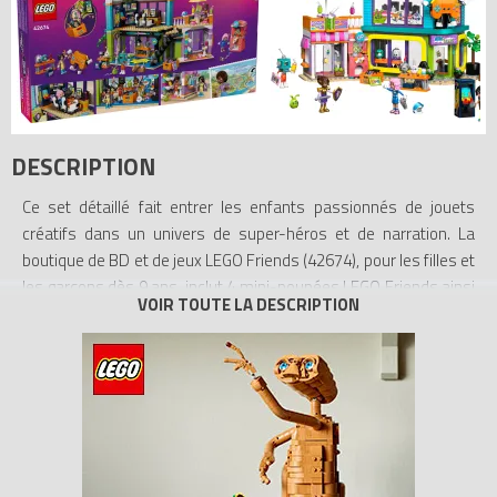
DESCRIPTION
Ce set détaillé fait entrer les enfants passionnés de jouets
créatifs dans un univers de super-héros et de narration. La
boutique de BD et de jeux LEGO Friends (42674), pour les filles et
les garçons dès 9 ans, inclut 4 mini-poupées LEGO Friends ainsi
que des « peluches » LEGO d’extraterrestre et de licorne. Les
nombreux accessoires et détails amusants raviront les jeunes
constructeurs et inspireront des jeux en famille.
Les enfants peuvent mettre en scène une foule d’aventures
avec Zac, Nova, Liann et Aliya, déguisés en robot, super-héros,
explorateur galactique et chevalier. Découvrez les peluches du
magasin et la machine qui distribue d’adorables tuiles LEGO. En