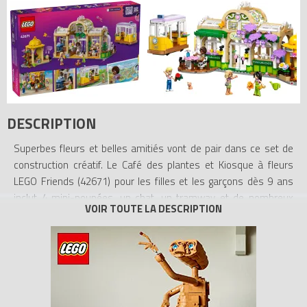
DESCRIPTION
Superbes fleurs et belles amitiés vont de pair dans ce set de
construction créatif. Le Café des plantes et Kiosque à fleurs
LEGO Friends (42671) pour les filles et les garçons dès 9 ans
inclut 4 mini-poupées, un chat, un tramway et de nombreux
accessoires stimulant l’imagination. Ce set animé ravira les
enfants qui aiment les fleurs, les jeux amusants et les beaux
modèles à exposer.
Découvrez une profusion de fleurs et de plantes dans ce set qui
raconte l’histoire d’Aliya, Olly, Nova, Esma et du chat Nugget, qui
adorent se retrouver au kiosque à fleurs et au café. Ce set