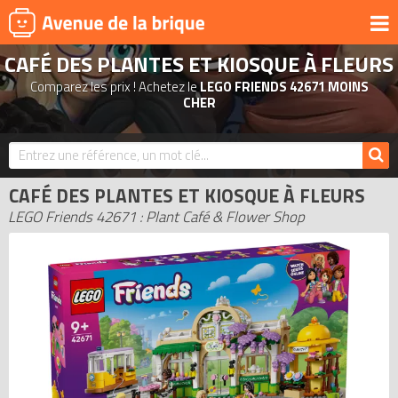
CAFÉ DES PLANTES ET KIOSQUE À FLEURS
UNIVERS
Comparez les prix ! Achetez le
LEGO FRIENDS 42671 MOINS
PRODUITS DÉRIVÉS
CHER
NOUVEAUTÉS
LEGO 2026
CAFÉ DES PLANTES ET KIOSQUE À FLEURS
BONS PLANS
LEGO Friends 42671 : Plant Café & Flower Shop
ACTUALITÉS
ASSOCIATIONS DE FANS
EXPOSITIONS LEGO
LEGO LES PLUS CHERS
DERNIERS LEGO AJOUTÉS