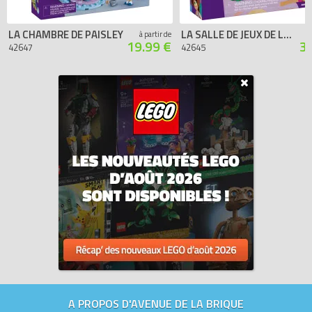
LA CHAMBRE DE PAISLEY
LA SALLE DE JEUX DE LA PETITE SŒUR D’ALIYA
à partir de
19.99 €
3
42647
42645
A PROPOS D'AVENUE DE LA BRIQUE