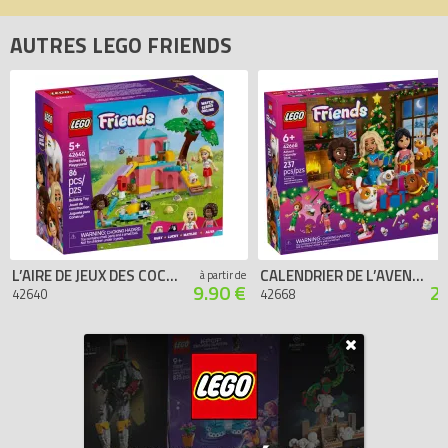
AUTRES LEGO FRIENDS
L’AIRE DE JEUX DES COCHONS D’INDE
CALENDRIER DE L’AVENT LEGO FRIENDS 2025
à partir de
9.90 €
2
42640
42668