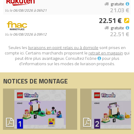
gratuite
Tous les prix du
LEGO Friends 42642 Soirée cinéma entre amies
21.03 €
Vu le
06/08/2026 à 06h21
(Friendship Movie Night)
sur Avenue de la brique, comparateur
22.51 €
de prix 100% LEGO.
Code EAN du LEGO Friends 42642 : 5702017814834.
gratuite
22.51 €
Vu le
06/08/2026 à 09h12
Seules les
livraisons en point relais ou à domicile
sont prises en
compte ici. Certains marchands proposent le
retrait en magasin
qui
peut être plus avantageux. Consultez l'icône
pour plus
d'informations sur les modes de livraison proposés.
NOTICES DE MONTAGE