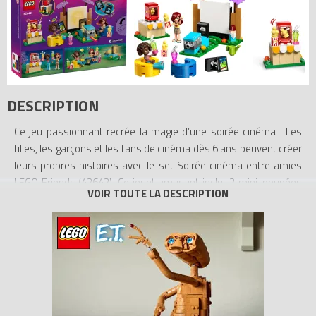
DESCRIPTION
Ce jeu passionnant recrée la magie d’une soirée cinéma ! Les
filles, les garçons et les fans de cinéma dès 6 ans peuvent créer
leurs propres histoires avec le set Soirée cinéma entre amies
LEGO Friends (42642). Ce jouet amusant inclut 2 mini-poupées
LEGO et de nombreux accessoires inspirant le jeu créatif.
« Lumières, caméra... amitié » ! Les enfants racontent l’histoire
de Paisley et Aliya qui organisent une soirée cinéma entre amies
dans le jardin. Insérez une diapositive et appuyez sur la brique
lumineuse pour projeter l’image sur le grand écran. Découvrez
les nombreux accessoires, dont une machine à popcorn avec un
levier qui fait sauter le popcorn, un cornet à popcorn, des