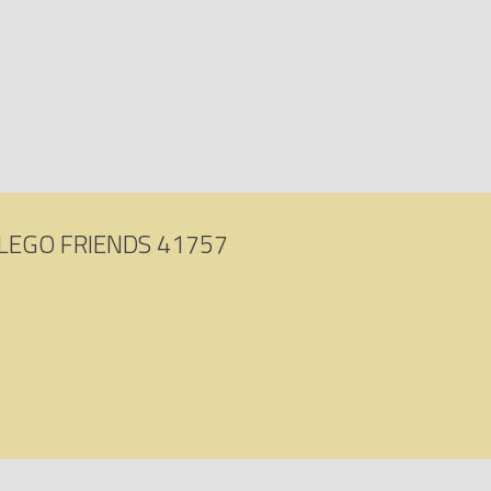
facile, et cela depuis 1958
 et les pièces LEGO Friends sont soumises à des tests de chute, de ch
épondent aux normes de sécurité les plus rigoureuses
ardin botanique (Botanical Garden)
sur Avenue de la brique, comparate
02017415390.
LEGO FRIENDS 41757