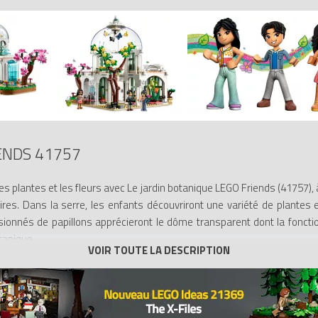
ENDS 41757
les plantes et les fleurs avec Le jardin botanique LEGO Friends (41757), à 
s. Dans la serre, les enfants découvriront une variété de plantes et
ionnés de papillons apprécieront le dôme transparent dont la fonctio
tanique.
ant en assemblant tous les détails de ce modèle saisissant avant de l’ex