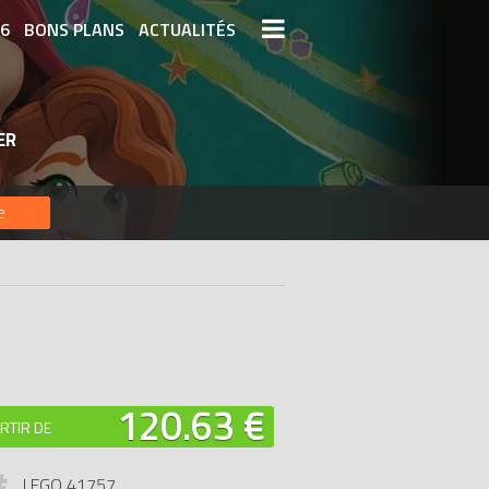
26
BONS PLANS
ACTUALITÉS
S LEGO
LEGO LES PLUS CHERS
ER
DERNIERS LEGO AJOUTÉS
e
120.63 €
RTIR DE
LEGO 41757