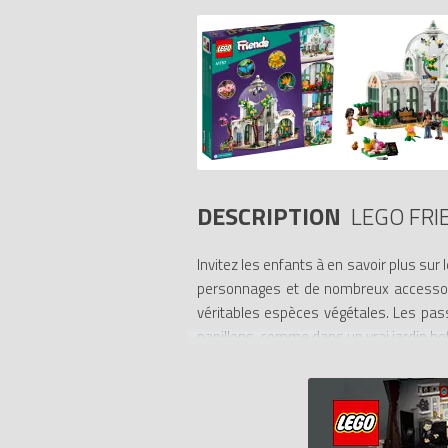
DESCRIPTION
LEGO FRI
Invitez les enfants à en savoir plus sur 
personnages et de nombreux accessoire
véritables espèces végétales. Les pass
papillons, comme dans un vrai jardin bo
Conçu pour être exposé
Les enfants savourent un projet gratifi
monde de la nature.