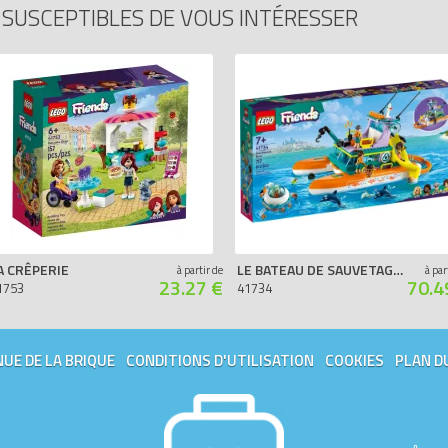
SUSCEPTIBLES DE VOUS INTÉRESSER
A CRÊPERIE
LE BATEAU DE SAUVETAGE EN MER
à partir de
à par
23.27 €
70.4
1753
41734
UE DE LA BRIQUE
CONDITIONS D'UTILISATION
COOKIES
PLAN D