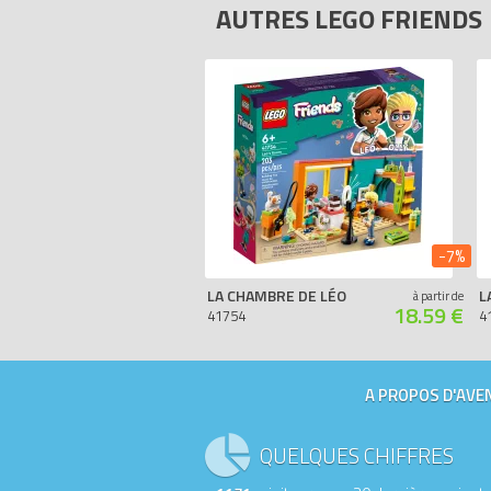
AUTRES LEGO FRIENDS
-7%
LA CHAMBRE DE LÉO
L
à partir de
18.59 €
41754
4
A PROPOS D'AVEN
QUELQUES CHIFFRES