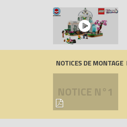
parfaitement et rendent la construction 
- La sécurité avant tout – Les briques
analysées afin de s’assurer qu’elles r
Tous les prix du
LEGO Friends 41757 Le j
Code EAN du LEGO Friends 41757 : 57
NOTICES DE MONTAGE
NOTICE N°1