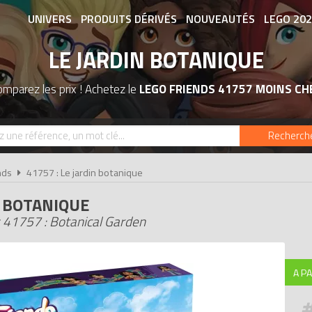
UNIVERS
PRODUITS DÉRIVÉS
NOUVEAUTÉS
LEGO 20
LE JARDIN BOTANIQUE
ASSOCIATIONS DE FANS
EXPOSITION
mparez les prix ! Achetez le
LEGO FRIENDS 41757 MOINS CH
Recherch
nds
41757 : Le jardin botanique
N BOTANIQUE
 41757 : Botanical Garden
A PA