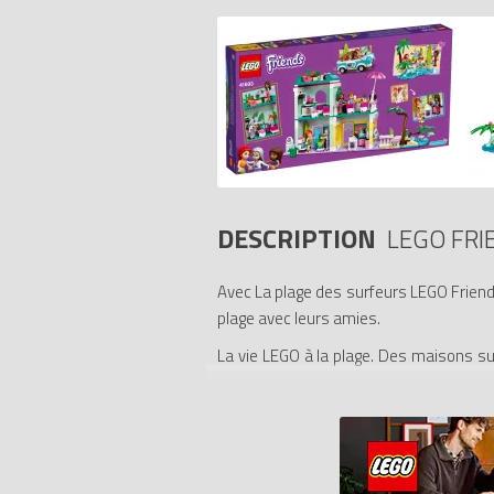
DESCRIPTION
LEGO FRI
Avec La plage des surfeurs LEGO Friends
plage avec leurs amies.
La vie LEGO à la plage. Des maisons sur
grand-mère de Mia de LEGO Friends, av
planches. À la plage, elles surfent sur 
accessoires qui stimulent l’imagination
imaginer des vacances de rêve.