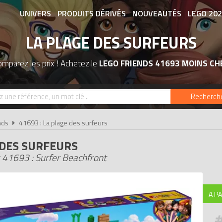
UNIVERS
PRODUITS DÉRIVÉS
NOUVEAUTÉS
LEGO 20
LA PLAGE DES SURFEURS
ASSOCIATIONS DE FANS
EXPOSITION
mparez les prix ! Achetez le
LEGO FRIENDS 41693 MOINS CH
Recherch
nds
41693 : La plage des surfeurs
 DES SURFEURS
 41693 : Surfer Beachfront
A PA