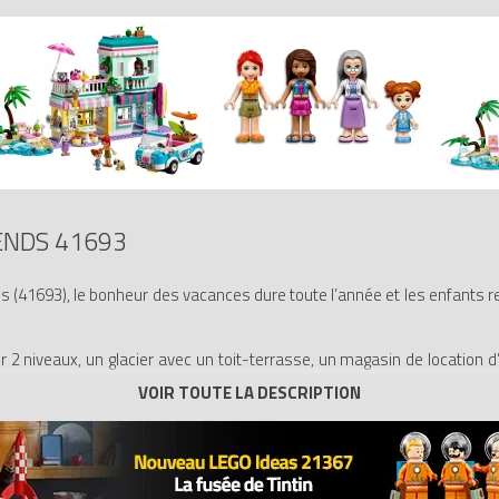
ENDS 41693
 (41693), le bonheur des vacances dure toute l’année et les enfants re
 2 niveaux, un glacier avec un toit-terrasse, un magasin de location d’
ec son potager. Ce set inclut une superbe voiture décapotable dans
les vagues et jouent avec le dauphin et la tortue. Comme tous les sets 
. Une guitare, un tourne-disque et de la crème solaire sont quelques-u