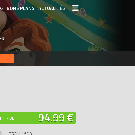
26
BONS PLANS
ACTUALITÉS
S LEGO
LEGO LES PLUS CHERS
ER
DERNIERS LEGO AJOUTÉS
e
94.99 €
RTIR DE
LEGO 41693