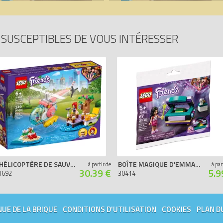
SUSCEPTIBLES DE VOUS INTÉRESSER
L'HÉLICOPTÈRE DE SAUVETAGE DE LA CLINIQUE VÉTÉRINAIRE
BOÎTE MAGIQUE D'EMMA (POLYBAG)
à partir de
à par
30.39 €
5.9
1692
30414
UE DE LA BRIQUE
CONDITIONS D'UTILISATION
COOKIES
PLAN D