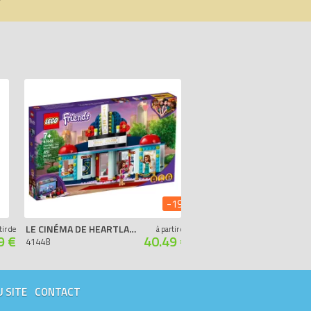
-19%
LE CINÉMA DE HEARTLAKE CITY
LA MAISON DANS LA FORÊT
tir de
à partir de
9 €
40.49 €
41448
41679
U SITE
CONTACT