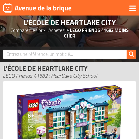
L'ÉCOLE DE HEARTLAKE CITY
UNIVERS
Comparez les prix ! Achetez le
LEGO FRIENDS 41682 MOINS
PRODUITS DÉRIVÉS
CHER
NOUVEAUTÉS
LEGO 2026
L'ÉCOLE DE HEARTLAKE CITY
BONS PLANS
LEGO Friends 41682 : Heartlake City School
ACTUALITÉS
ASSOCIATIONS DE FANS
EXPOSITIONS LEGO
LEGO LES PLUS CHERS
DERNIERS LEGO AJOUTÉS