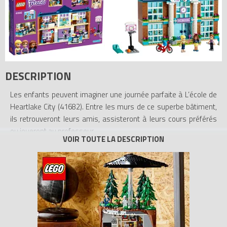
DESCRIPTION
Les enfants peuvent imaginer une journée parfaite à L’école de
Heartlake City (41682). Entre les murs de ce superbe bâtiment,
ils retrouveront leurs amis, assisteront à leurs cours préférés
ou joueront au professeur.
La version miniature d’une école. Les deux niveaux de ce modèle
incluent un hall avec des casiers et des trophées, un labo de
sciences avec un microscope et une coccinelle à étudier, et des
salles de dessin, de théâtre et de musique avec un coffre de
déguisements et une sélection d’instruments. Les enfants
retrouvent leurs amis à la cantine, dotée de tables et
d’accessoires sur le thème de la nourriture.