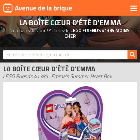
LA BOÎTE CŒUR D'ÉTÉ D'EMMA
UNIVERS
Comparez les prix ! Achetez le
LEGO FRIENDS 41385 MOINS
PRODUITS DÉRIVÉS
CHER
NOUVEAUTÉS
LEGO 2026
LA BOÎTE CŒUR D'ÉTÉ D'EMMA
BONS PLANS
LEGO Friends 41385 : Emma's Summer Heart Box
ACTUALITÉS
ASSOCIATIONS DE FANS
EXPOSITIONS LEGO
LEGO LES PLUS CHERS
DERNIERS LEGO AJOUTÉS