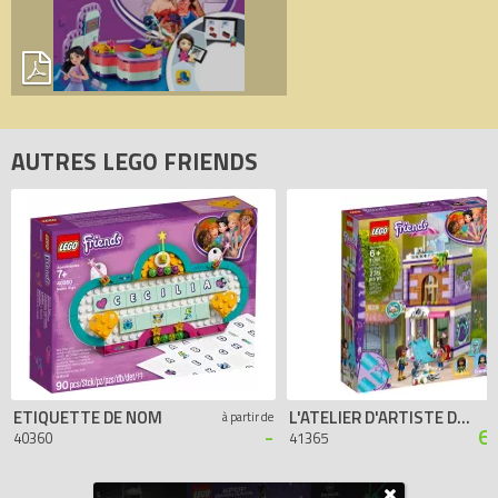
AUTRES LEGO FRIENDS
ETIQUETTE DE NOM
L'ATELIER D'ARTISTE D'EMMA
à partir de
-
6
40360
41365