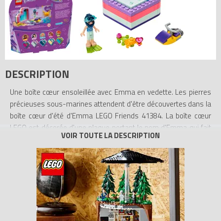
DESCRIPTION
Une boîte cœur ensoleillée avec Emma en vedette. Les pierres
précieuses sous-marines attendent d'être découvertes dans la
boîte cœur d'été d'Emma LEGO Friends 41384. La boîte cœur
LEGO est décorée d'une plaque portant le nom d'Emma qui fait
office de serviette de plage. À l'intérieur, les plaques bleues
symbolisent la mer, où Emma recherche des pierres précieuses
sur son scooter sous-marin. Les enfants vont adorer ranger les
éléments dans la boîte cœur et fixer le couvercle pour emporter
la chasse au trésor sous-marin partout avec eux. Cette boîte
LEGO inclut des instructions de montage très simples, une mini-
poupée Emma et un crabe.