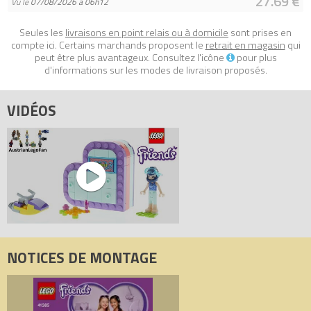
27.69 €
Vu le
07/08/2026 à 06h12
passionnant de LEGO Friends, avec ses héros du quotidien et
ses scénarios ancrés dans la vie réelle.
Seules les
livraisons en point relais ou à domicile
sont prises en
compte ici. Certains marchands proposent le
retrait en magasin
qui
- La boîte de rangement en forme de cœur mesure plus de 3 cm
peut être plus avantageux. Consultez l'icône
pour plus
de haut, 7 cm de large et 7 cm de profondeur.
d'informations sur les modes de livraison proposés.
Tous les prix du
LEGO Friends 41385 La boîte cœur d'été
VIDÉOS
d'Emma (Emma's Summer Heart Box)
sur Avenue de la brique,
comparateur de prix 100% LEGO.
Code EAN du LEGO Friends 41385 : 5702016419849.
NOTICES DE MONTAGE