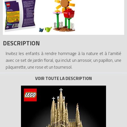
DESCRIPTION
Invitez les enfants à rendre hommage à la nature et à l’amitié
avec ce set de jardin floral, qui inclut un arrosoir, un papillon, une
pâquerette, une rose et un tournesol.
Tous les prix du
LEGO Friends 30659 Le jardin floral (Polybag)
(Flower Garden (Polybag))
sur Avenue de la brique, comparateur
de prix 100% LEGO.
Code EAN du LEGO Friends 30659 : 5702017568805.