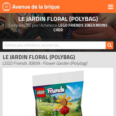
LE JARDIN FLORAL (POLYBAG)
UNIVERS
Comparez les prix ! Achetez le
LEGO FRIENDS 30659 MOINS
PRODUITS DÉRIVÉS
CHER
NOUVEAUTÉS
LEGO 2026
LE JARDIN FLORAL (POLYBAG)
BONS PLANS
LEGO Friends 30659 : Flower Garden (Polybag)
ACTUALITÉS
ASSOCIATIONS DE FANS
EXPOSITIONS LEGO
LEGO LES PLUS CHERS
DERNIERS LEGO AJOUTÉS