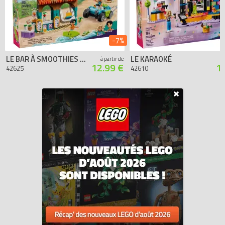
-7%
LE BAR À SMOOTHIES DE LA PLAGE
LE KARAOKÉ
à partir de
12.99 €
1
42625
42610