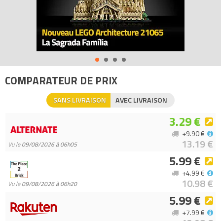
COMPARATEUR DE PRIX
SANS LIVRAISON
AVEC LIVRAISON
3.29 €
+9.90 €
13.19 €
Vu le
09/08/2026 à 06h05
5.99 €
+4.99 €
10.98 €
Vu le
09/08/2026 à 06h20
5.99 €
+7.99 €