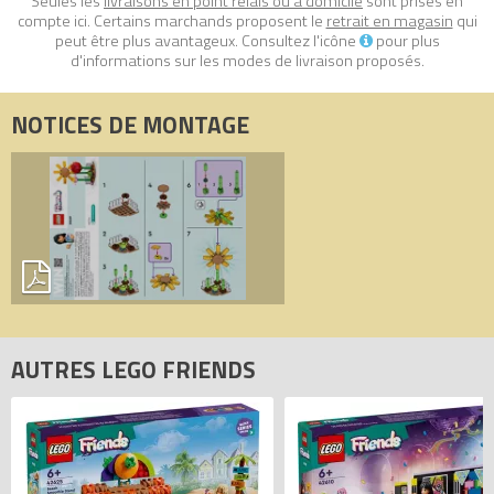
Seules les
livraisons en point relais ou à domicile
sont prises en
compte ici. Certains marchands proposent le
retrait en magasin
qui
peut être plus avantageux. Consultez l'icône
pour plus
d'informations sur les modes de livraison proposés.
NOTICES DE MONTAGE
AUTRES LEGO FRIENDS