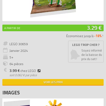
3.29 €
A PARTIR DE
-18%
Économisez jusqu'à
!
LEGO 30659
LEGO TROP CHER ?
Janvier
2024
Soyez informé
de la baisse du
5+
prix du set !
64 pièces
3.99 €
chez LEGO
soit
0.062 € par pièce
VOIR LES PRIX
IMAGES