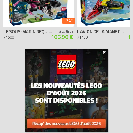
-24%
LE SOUS-MARIN REQUIN DES CAUCHEMARS
L’AVION DE LA MANETTE DE COOPER
à partir de
106.90 €
1
71500
71489