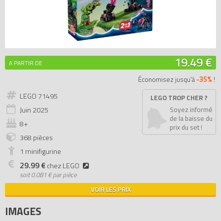
19.49 €
A PARTIR DE
-35%
Économisez jusqu'à
!
LEGO 71495
LEGO TROP CHER ?
Juin
2025
Soyez informé
de la baisse du
8+
prix du set !
368 pièces
1 minifigurine
29.99 €
chez LEGO
soit
0.081 € par pièce
VOIR LES PRIX
IMAGES