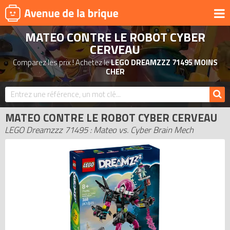
MATEO CONTRE LE ROBOT CYBER
UNIVERS
CERVEAU
PRODUITS DÉRIVÉS
Comparez les prix ! Achetez le
LEGO DREAMZZZ 71495 MOINS
CHER
NOUVEAUTÉS
LEGO 2026
BONS PLANS
MATEO CONTRE LE ROBOT CYBER CERVEAU
LEGO Dreamzzz 71495 : Mateo vs. Cyber Brain Mech
ACTUALITÉS
ASSOCIATIONS DE FANS
EXPOSITIONS LEGO
LEGO LES PLUS CHERS
DERNIERS LEGO AJOUTÉS