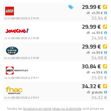
Cyber cerveau (Mateo vs. Cyber Brain Mech)
sur Avenue de la
29.99 €
brique, comparateur de prix 100% LEGO.
+5.95 €
Code EAN du LEGO Dreamzzz 71495 : 5702017818887.
35.94 €
Vu le
06/08/2026 à 21h19
29.99 €
+4.99 €
34.98 €
Vu le
06/08/2026 à 21h18
29.99 €
+4.99 €
34.98 €
Vu le
06/08/2026 à 21h18
30.84 €
+4.99 €
35.83 €
Vu le
06/08/2026 à 21h11
34.32 €
gratuite
34.32 €
Vu le
06/08/2026 à 21h13
Seules les
livraisons en point relais ou à domicile
sont prises en