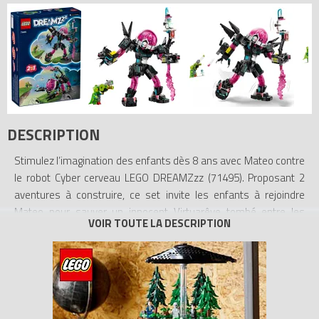
DESCRIPTION
Stimulez l’imagination des enfants dès 8 ans avec Mateo contre
le robot Cyber cerveau LEGO DREAMZzz (71495). Proposant 2
aventures à construire, ce set invite les enfants à rejoindre
Mateo pour sauver un innocent Virtuarêve tombé entre les
mainsdu Cyber cerveau.
Les jeunes rêveurs peuvent construire une capsule colorée, puis
la transformer en robot Cyber cerveau ou en robot scorpion
Cyber cerveau. Ce set détaillé inclut des fusils à tenons, un méga
canon à slime, un cockpit qui s’ouvre et des fusils modulaires,