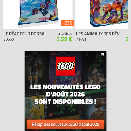
-35%
LE RÉACTEUR DORSAL DES RÊVES DE ZOEY (POLYBAG)
LES ANIMAUX DES RÊVES D’IZZIE
à partir de
2.59 €
2
30660
71481