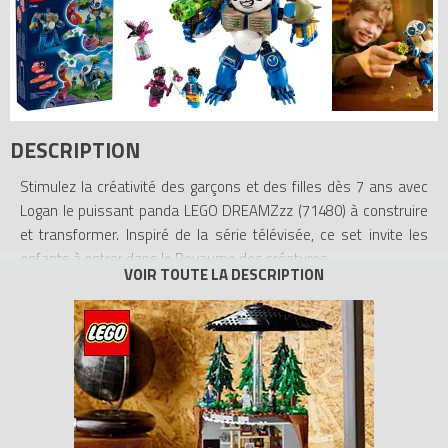
DESCRIPTION
Stimulez la créativité des garçons et des filles dès 7 ans avec
Logan le puissant panda LEGO DREAMZzz (71480) à construire
et transformer. Inspiré de la série télévisée, ce set invite les
enfants à entrer dans le Royaume des créatures.
Le corbeau de la Sorcière des cauchemars a dérobé un souvenir
de Logan : les enfants doivent l’aider à le récupérer en
construisant un puissant panda LEGO ! Les jeunes rêveurs
construisent la figurine mobile de l’animal qui porte une armure
en bambou, puis laissent libre cours à leur imagination en la
transformant en machine panda avec un fusil à 6 tenons ou en
guerrier panda muni d’une crosse de hockey et d’un bouclier.