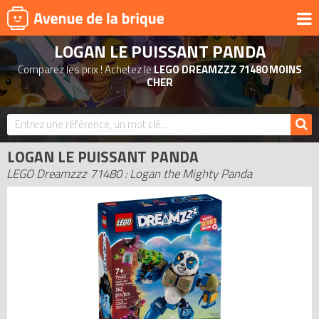
LOGAN LE PUISSANT PANDA
UNIVERS
Comparez les prix ! Achetez le
LEGO DREAMZZZ 71480 MOINS
PRODUITS DÉRIVÉS
CHER
NOUVEAUTÉS
LEGO 2026
LOGAN LE PUISSANT PANDA
BONS PLANS
LEGO Dreamzzz 71480 : Logan the Mighty Panda
ACTUALITÉS
ASSOCIATIONS DE FANS
EXPOSITIONS LEGO
LEGO LES PLUS CHERS
DERNIERS LEGO AJOUTÉS