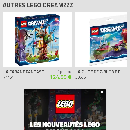
AUTRES LEGO DREAMZZZ
LA CABANE FANTASTIQUE DANS L’ARBRE
LA FUITE DE Z-BLOB ET BUNCHU (POLYBAG)
à partir de
124.99 €
71461
30636