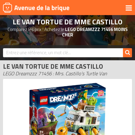
LE VAN TORTUE DE MME CASTILLO
UNIVERS
Comparez les prix ! Achetez le
LEGO DREAMZZZ 71456 MOINS
PRODUITS DÉRIVÉS
CHER
NOUVEAUTÉS
LEGO 2026
LE VAN TORTUE DE MME CASTILLO
BONS PLANS
LEGO Dreamzzz 71456 : Mrs. Castillo’s Turtle Van
ACTUALITÉS
ASSOCIATIONS DE FANS
EXPOSITIONS LEGO
LEGO LES PLUS CHERS
DERNIERS LEGO AJOUTÉS