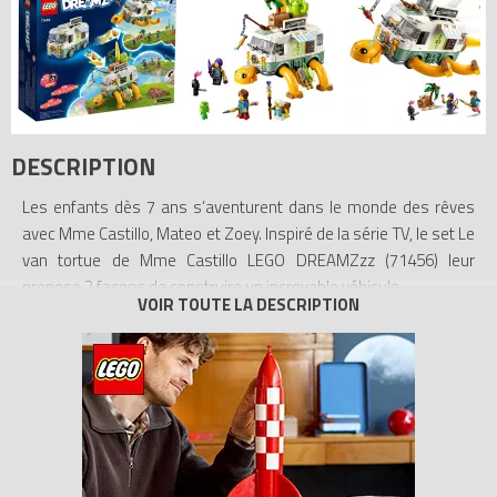
DESCRIPTION
Les enfants dès 7 ans s’aventurent dans le monde des rêves
avec Mme Castillo, Mateo et Zoey. Inspiré de la série TV, le set Le
van tortue de Mme Castillo LEGO DREAMZzz (71456) leur
propose 2 façons de construire un incroyable véhicule.
1 van, 2 façons de construire. Dans sa forme de base, le van
tortue de Mme Castillo a des roues mobiles et un toit amovible.
Les enfants peuvent jouer des heures à le personnaliser de 2
façons différentes à l’aide d’instructions basées sur une
histoire. En mode fête, le van tortue peut être décoré d’un arbre,
d’un cactus et d’un coffre aux trésors. En mode sous-marin
volant, il se dote d’un missile et d’un périscope. Ce dernier mode