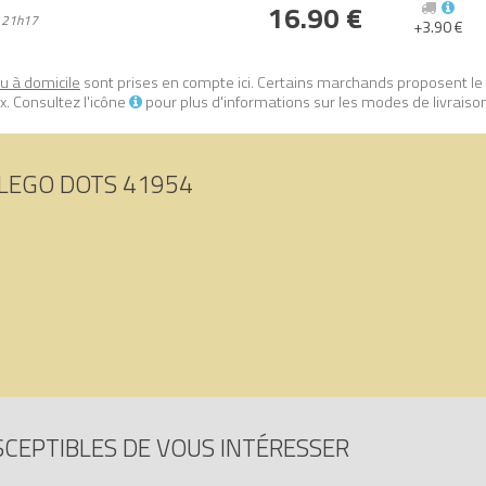
16.90 €
nts LEGO sont soumis à des tests de chute, de chaleur, d’écrasement
 21h17
+3.90 €
rmes de sécurité les plus rigoureuses
ou à domicile
sont prises en compte ici. Certains marchands proposent le
tion adhésive (Adhesive Patch)
sur Avenue de la brique, comparateur 
. Consultez l'icône
pour plus d'informations sur les modes de livraiso
17156231.
LEGO DOTS 41954
SCEPTIBLES DE VOUS INTÉRESSER