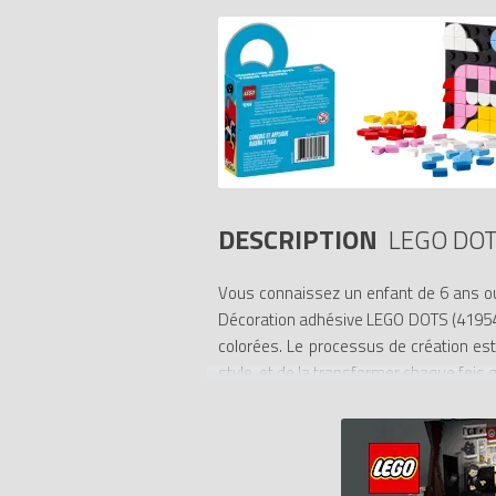
DESCRIPTION
LEGO DOT
Vous connaissez un enfant de 6 ans ou p
Décoration adhésive LEGO DOTS (41954) ! 
colorées. Le processus de création est
style, et de la transformer chaque fois q
Décorez tout !
En créant et décorant les kits DOTS, le
parce que l’imagination des enfants e
enfants créatifs.