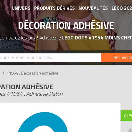
UNIVERS
PRODUITS DÉRIVÉS
NOUVEAUTÉS
LEGO 20
DÉCORATION ADHÉSIVE
ASSOCIATIONS DE FANS
EXPOSITION
Comparez les prix ! Achetez le
LEGO DOTS 41954 MOINS CHE
Recherch
s
41954 : Décoration adhésive
ATION ADHÉSIVE
ts 41954 : Adhesive Patch
A PA