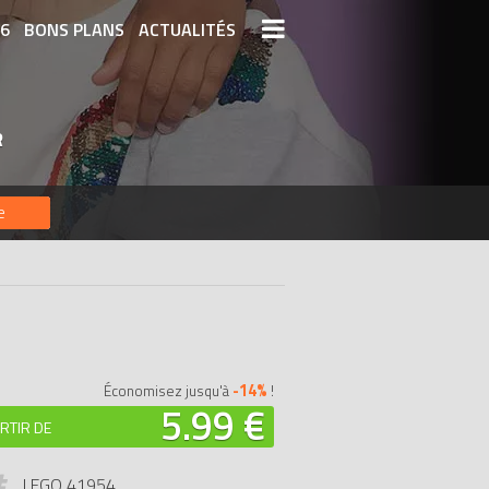
26
BONS PLANS
ACTUALITÉS
S LEGO
LEGO LES PLUS CHERS
R
DERNIERS LEGO AJOUTÉS
e
-14%
Économisez jusqu'à
!
5.99 €
RTIR DE
LEGO 41954