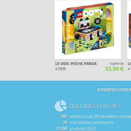
LE VIDE-POCHE PANDA
à partir de
35.99 €
41959
4
A PROPOS D'AVEN
QUELQUES CHIFFRES
782
visiteurs ces 30 dernières minut
39
marchands partenaires
11300
produits LEGO