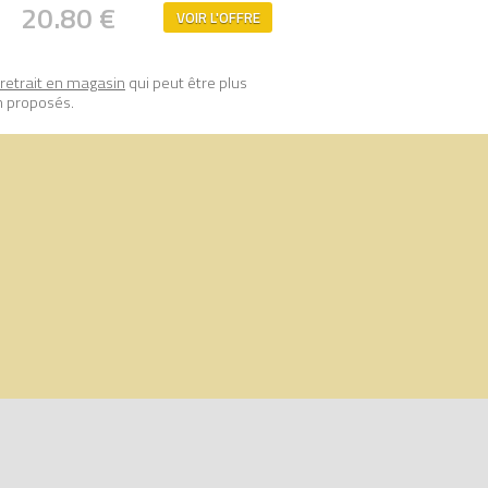
20.80 €
 et de torsion, puis analysés afin de
VOIR L'OFFRE
retrait en magasin
qui peut être plus
de prix 100% LEGO.
n proposés.