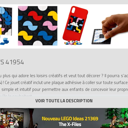
S 41954
lus qui adore les loisirs créatifs et veut tout décorer ? Il pourra s
Ce jouet créatif inclut une plaque adhésive à coller sur toute surface l
 simple et intuitif pour permettre aux enfants de concevoir leur propr
u’ils le souhaitent.
s enfants découvrent la joie du jeu et de la créativité LEGO. Cette dé
st magique. Les sets DOTS constituent de formidables surprises ou ca