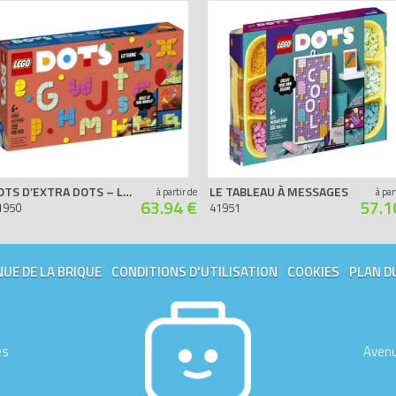
LOTS D’EXTRA DOTS – LETTRES
LE TABLEAU À MESSAGES
à partir de
à par
63.94 €
57.1
1950
41951
UE DE LA BRIQUE
CONDITIONS D'UTILISATION
COOKIES
PLAN D
es
Avenu