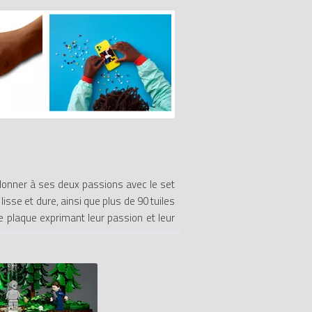
’adonner à ses deux passions avec le set
isse et dure, ainsi que plus de 90 tuiles
e plaque exprimant leur passion et leur
coration adhésive s’harmonise avec tout,
deaux d’anniversaire amusants pour les