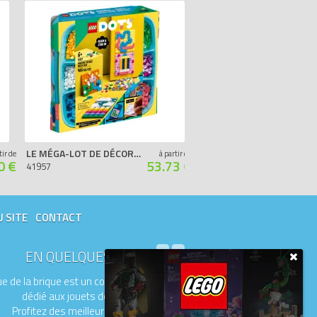
LE MÉGA-LOT DE DÉCORATIONS ADHÉSIVES
TUILES DE DÉCORATION DOTS - SÉRIE 7
tir de
à partir de
0 €
53.73 €
41957
41958
U SITE
CONTACT
EN QUELQUES MOTS
e de la brique est un comparateur de prix
dédié aux jouets de la marque LEGO.
Profitez des meilleurs prix du moment.