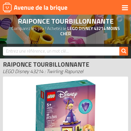
RAIPONCE TOURBILLONNANTE
UNIVERS
Comparez les prix ! Achetez le
LEGO DISNEY 43214 MOINS
PRODUITS DÉRIVÉS
CHER
NOUVEAUTÉS
LEGO 2026
RAIPONCE TOURBILLONNANTE
BONS PLANS
LEGO Disney 43214 : Twirling Rapunzel
ACTUALITÉS
ASSOCIATIONS DE FANS
EXPOSITIONS LEGO
LEGO LES PLUS CHERS
DERNIERS LEGO AJOUTÉS