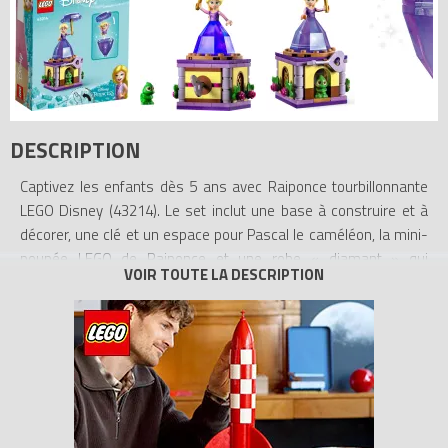
DESCRIPTION
Captivez les enfants dès 5 ans avec Raiponce tourbillonnante
LEGO Disney (43214). Le set inclut une base à construire et à
décorer, une clé et un espace pour Pascal le caméléon, la mini-
poupée LEGO de Raiponce et une robe « diamant » qui
s’assemble avec l’ombrelle pour ranger la mini-poupée. L’appli
LEGO Builder propose aux enfants une aventure de construction
simple et intuitive où ils peuvent zoomer, faire pivoter les
modèles en 3D, enregistrer leurs sets et suivre leur progression.
Apprendre et s’amuser. Les fans de Raiponce de Disney
développent des compétences essentielles en jouant avec ce
set. La construction favorise la confiance en soi et le jeu stimule