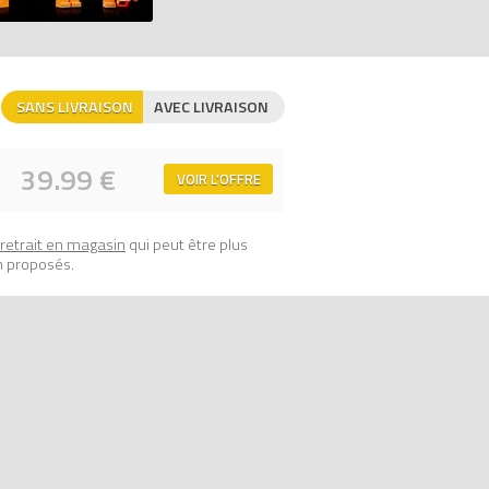
Le Groupe LEGO se réserve le droit de
ateur de prix 100% LEGO.
SANS LIVRAISON
AVEC LIVRAISON
39.99 €
VOIR L'OFFRE
retrait en magasin
qui peut être plus
n proposés.