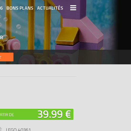
26
BONS PLANS
ACTUALITÉS
S LEGO
LEGO LES PLUS CHERS
ER
DERNIERS LEGO AJOUTÉS
e
39.99 €
RTIR DE
LEGO 40361