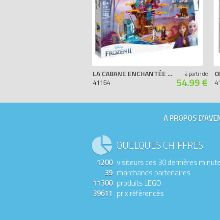
LA CABANE ENCHANTÉE DANS L'ARBRE
O
à partir de
54.99 €
41164
4
A PROPOS D'AVEN
QUELQUES CHIFFRES
1200
visiteurs ces 30 dernières minut
39
marchands partenaires
11300
produits LEGO
39611
prix référencés