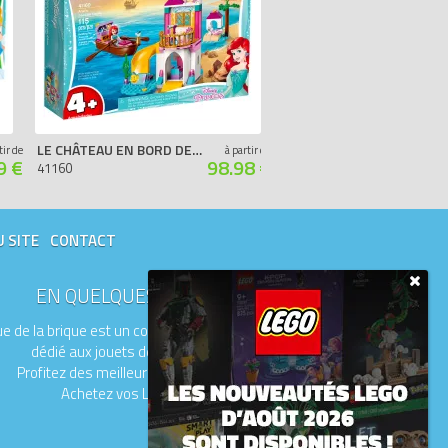
LE CHÂTEAU EN BORD DE MER D'ARIEL
LA BOÎTE À BIJOUX D'ELSA
tir de
à partir de
9 €
98.98 €
41160
41168
U SITE
CONTACT
EN QUELQUES MOTS
e de la brique est un comparateur de prix
dédié aux jouets de la marque LEGO.
Profitez des meilleurs prix du moment.
Achetez vos LEGO moins chers.