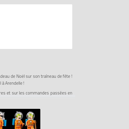
eau de Noël sur son traîneau de fête !
 à Arendelle !
 Stores et sur les commandes passées en
 la limite des stocks disponibles. Le
t (41164, 41165, 41166, 41167, 41168,
romotion. Un seul ensemble par foyer.
 vue d'un remboursement, le cadeau doit
rticle ou toute somme en espèces. Offre