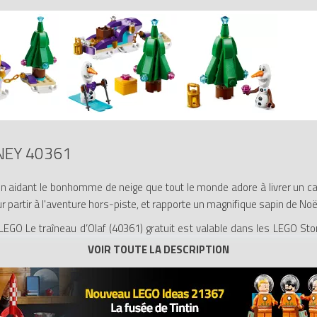
NEY 40361
aidant le bonhomme de neige que tout le monde adore à livrer un cad
r partir à l'aventure hors-piste, et rapporte un magnifique sapin de Noël
f LEGO Le traîneau d’Olaf (40361) gratuit est valable dans les LEGO
sur la base du catalogue LEGO, du 07/10/2019 au 20/10/2019 ou dans
 supérieur à 50 € en ensembles LEGO La Reine des neiges uniquemen
s « Briques et pièces » ne permettent pas de bénéficier de cette p
 antérieurs. Si le ou les achats LEGO éligibles nous sont retournés en
mps. Cet article ne peut être acheté ou échangé contre tout autre a