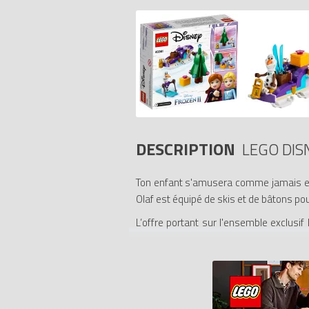
DESCRIPTION
LEGO DIS
Ton enfant s'amusera comme jamais en 
Olaf est équipé de skis et de bâtons pou
L’offre portant sur l'ensemble exclusi
ligne sur LEGO.com et par téléphone 
montant des achats doit être égal ou
41169, 10920 et 43172). Les commande
L'offre ne peut s’appliquer aux achats
également nous être renvoyé en même te