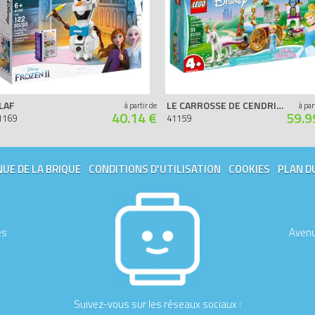
LAF
LE CARROSSE DE CENDRILLON
à partir de
à par
40.14 €
59.9
1169
41159
UE DE LA BRIQUE
CONDITIONS D'UTILISATION
COOKIES
PLAN D
es
Avenu
Suivez-vous sur les réseaux sociaux :