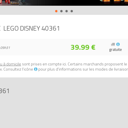
 les LEGOLAND Discovery Centres et les boutiques franchisées LEGO. 
à tout moment sans préavis.
aîneau d'Olaf (Olaf's Traveling Sleigh)
sur Avenue de la brique, compar
X
LEGO DISNEY 40361
2016381061.
39.99 €
 09h31
gratuite
ou à domicile
sont prises en compte ici. Certains marchands proposent le
. Consultez l'icône
pour plus d'informations sur les modes de livraiso
361