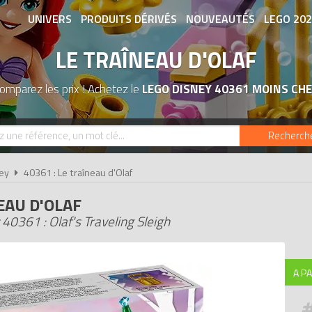
UNIVERS
PRODUITS DÉRIVÉS
NOUVEAUTÉS
LEGO 20
LE TRAÎNEAU D'OLAF
ASSOCIATIONS DE FANS
EXPOSITION
omparez les prix ! Achetez le
LEGO DISNEY 40361 MOINS CH
Recherch
ey
40361 : Le traîneau d'Olaf
EAU D'OLAF
40361 : Olaf's Traveling Sleigh
A PA