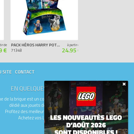
PACK HÉROS HARRY POTTER HERMIONE GRANGER
PACK AVENTURE GOONIE
tir de
à partir de
9 €
24.95 €
71348
71267
U SITE
CONTACT
EN QUELQUES MOTS
e de la brique est un comparateur de prix
dédié aux jouets de la marque LEGO.
Profitez des meilleurs prix du moment.
Achetez vos LEGO moins chers.