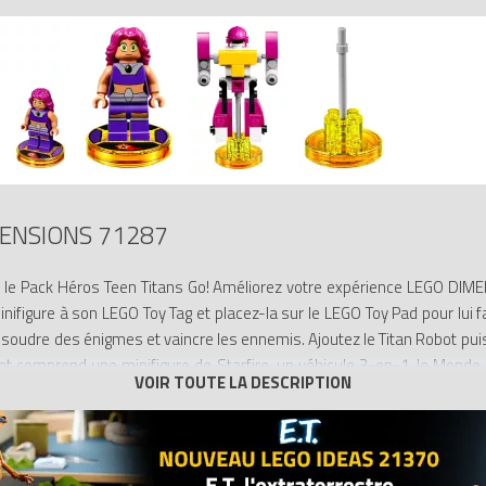
ENSIONS 71287
 le Pack Héros Teen Titans Go! Améliorez votre expérience LEGO DIME
nifigure à son LEGO Toy Tag et placez-la sur le LEGO Toy Pad pour lui fa
ésoudre des énigmes et vaincre les ennemis. Ajoutez le Titan Robot pui
 lot comprend une minifigure de Starfire, un véhicule 3-en-1, le Monde
Teen Titans Go!!
de Starfire et le Titan Robot 3-en-1 reconstructible.
ent un LEGO Toy Tag détachable.
et ou Robot Retriever.