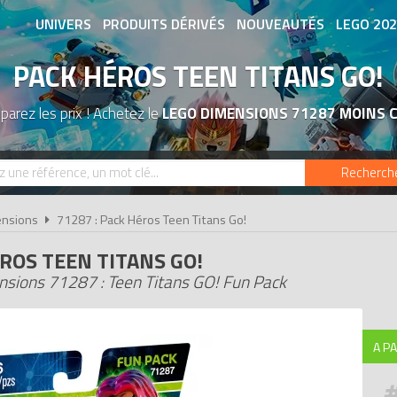
UNIVERS
PRODUITS DÉRIVÉS
NOUVEAUTÉS
LEGO 20
PACK HÉROS TEEN TITANS GO!
ASSOCIATIONS DE FANS
EXPOSITION
arez les prix ! Achetez le
LEGO DIMENSIONS 71287 MOINS 
Recherch
nsions
71287 : Pack Héros Teen Titans Go!
ROS TEEN TITANS GO!
sions 71287 : Teen Titans GO! Fun Pack
A PA