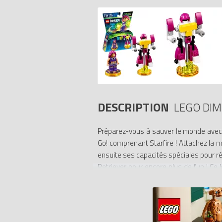
DESCRIPTION
LEGO DIM
Préparez-vous à sauver le monde avec
Go! comprenant Starfire ! Attachez la mi
ensuite ses capacités spéciales pour r
Retriever pour encore plus de fun ! Ce
Bataille ainsi qu’un épisode exclusif de 
- Comprend une minifigure constructible 
- Le personnage et le modèle comprenn
- Reconstruisez le Titan Root en T-Rock