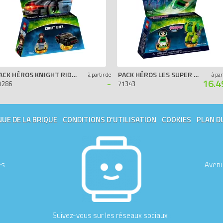
PACK HÉROS KNIGHT RIDER K2000
PACK HÉROS LES SUPER NANAS
à partir de
à par
-
16.4
1286
71343
UE DE LA BRIQUE
CONDITIONS D'UTILISATION
COOKIES
PLAN D
es
Avenu
Suivez-vous sur les réseaux sociaux :