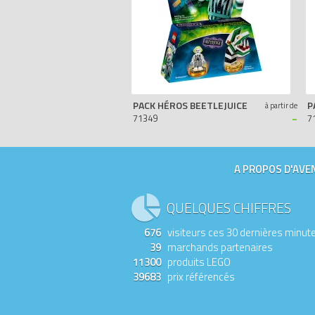
PACK HÉROS BEETLEJUICE
à partir de
-
71349
7
A PROPOS D'AVEN
QUELQUES CHIFFRES
676
visiteurs ces 30 dernières minut
39
marchands partenaires
11300
produits LEGO
39683
prix référencés