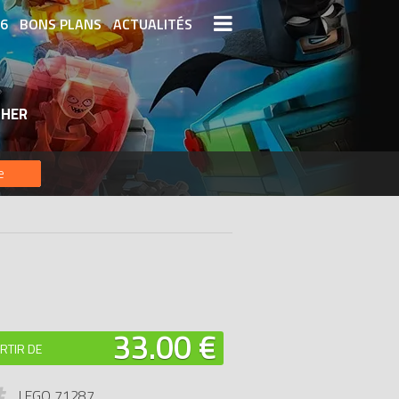
26
BONS PLANS
ACTUALITÉS
S LEGO
LEGO LES PLUS CHERS
CHER
DERNIERS LEGO AJOUTÉS
e
33.00 €
RTIR DE
LEGO 71287