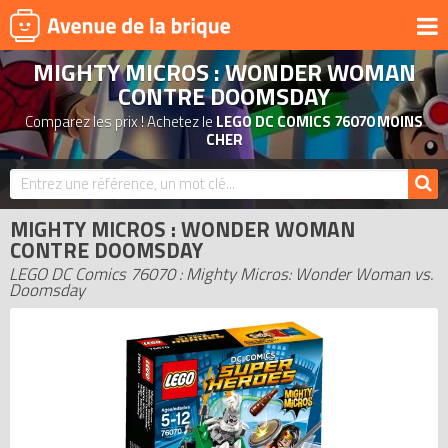
MIGHTY MICROS : WONDER WOMAN
UNIVERS
CONTRE DOOMSDAY
PRODUITS DÉRIVÉS
Comparez les prix ! Achetez le
LEGO DC COMICS 76070 MOINS
CHER
NOUVEAUTÉS
LEGO 2026
BONS PLANS
MIGHTY MICROS : WONDER WOMAN
CONTRE DOOMSDAY
ACTUALITÉS
LEGO DC Comics 76070 : Mighty Micros: Wonder Woman vs.
ASSOCIATIONS DE FANS
Doomsday
EXPOSITIONS LEGO
LEGO LES PLUS CHERS
DERNIERS LEGO AJOUTÉS