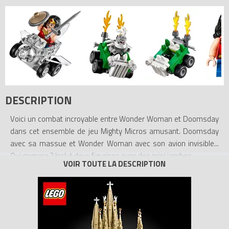
DESCRIPTION
Voici un combat incroyable entre Wonder Woman et Doomsday
dans cet ensemble de jeu Mighty Micros amusant. Doomsday
avec sa massue et Wonder Woman avec son avion invisible...
Qui gagnera ? Inclut deux figurines avec des mini jambes.
- Inclut deux figurines avec des mini jambes : Wonder Woman et
Doomsday.
- L’avion Mighty Micros de Wonder Woman comprend des
éléments transparents.
- La voiture Mighty Micros de Doomsday comprend des