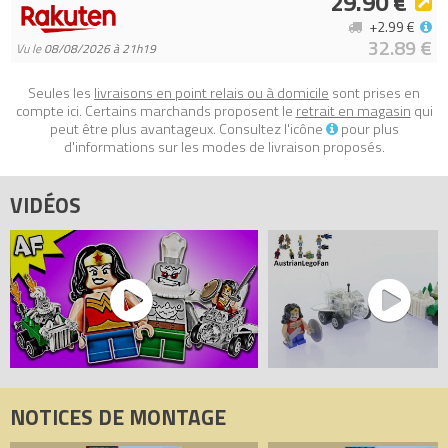
29.90 €
+2.99 €
32.89 €
Vu le
08/08/2026 à 21h19
Seules les
livraisons en point relais ou à domicile
sont prises en
compte ici. Certains marchands proposent le
retrait en magasin
qui
peut être plus avantageux. Consultez l'icône
pour plus
d'informations sur les modes de livraison proposés.
VIDÉOS
NOTICES DE MONTAGE