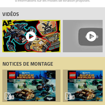
d'informations sur les modes de livraison proposés.
Tous les prix du
LEGO DC Comics 76001 Batman vs Bane : La
course poursuite (The Bat vs. Bane : Tumbler Chase)
sur
VIDÉOS
Avenue de la brique, comparateur de prix 100% LEGO.
Codes EAN du LEGO DC Comics 76001 : 5702014972469,
0673419190398.
NOTICES DE MONTAGE