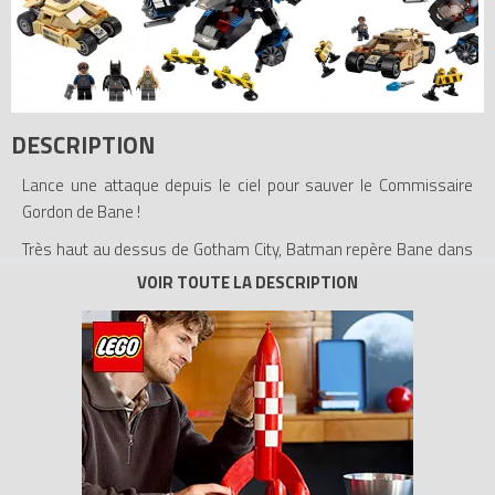
DESCRIPTION
Lance une attaque depuis le ciel pour sauver le Commissaire
Gordon de Bane !
Très haut au dessus de Gotham City, Batman repère Bane dans
le Tumbler blindé poursuivant le commissaire de police Gordon.
Fonce dans les barricades sur la route dans le Tumbler de Bane
avec des doubles missiles cachés et des flammes
d'échappement. Puis pique depuis le ciel dans le Bat et emmène
le commissaire en sécurité avec la corde de sauvetage avant
que Bane ne l'atteigne !
- Inclut 3 figurines : Batman, Bane et le Commissaire Gordon
avec des armes assorties