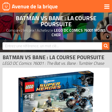
BATMAN VS BANE : LA COURSE
UNIVERS
POURSUITE
PRODUITS DÉRIVÉS
Comparez les prix ! Achetez le
LEGO DC COMICS 76001 MOINS
CHER
NOUVEAUTÉS
LEGO 2026
BONS PLANS
BATMAN VS BANE : LA COURSE POURSUITE
LEGO DC Comics 76001 : The Bat vs. Bane : Tumbler Chase
ACTUALITÉS
ASSOCIATIONS DE FANS
EXPOSITIONS LEGO
LEGO LES PLUS CHERS
DERNIERS LEGO AJOUTÉS