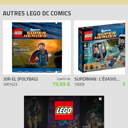
AUTRES LEGO DC COMICS
JOR-EL (POLYBAG)
SUPERMAN : L'ÉVASION DE BLACK ZERO
à partir de
19.99 €
6
5001623
76009