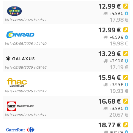
Tous les prix du
LEGO Creator 31159 Animaux sauvages :
12.99 €
l’araignée surprenante (Wild Animals: Surprising Spider)
sur
+4.99 €
Avenue de la brique, comparateur de prix 100% LEGO.
17.98 €
Vu le
08/08/2026 à 09h17
Code EAN du LEGO Creator 31159 : 5702017822242.
12.99 €
+6.99 €
19.98 €
Vu le
06/08/2026 à 21h10
13.29 €
+3.90 €
17.19 €
Vu le
08/08/2026 à 09h16
15.94 €
+3.99 €
19.93 €
Vu le
08/08/2026 à 09h12
16.68 €
+3.99 €
20.67 €
Vu le
08/08/2026 à 09h11
18.77 €
gratuite