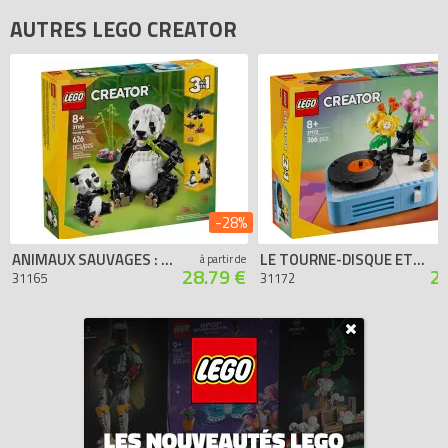
AUTRES LEGO CREATOR
-28%
ANIMAUX SAUVAGES : LA FAMILLE DE PANDAS
LE TOURNE-DISQUE ET SES FLEURS
à partir de
28.79 €
2
31165
31172