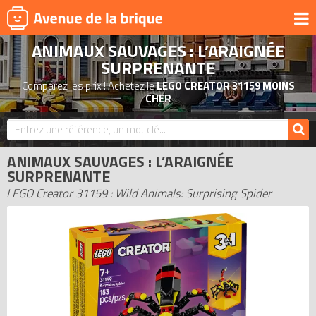
ANIMAUX SAUVAGES : L’ARAIGNÉE
UNIVERS
SURPRENANTE
PRODUITS DÉRIVÉS
Comparez les prix ! Achetez le
LEGO CREATOR 31159 MOINS
CHER
NOUVEAUTÉS
LEGO 2026
BONS PLANS
ANIMAUX SAUVAGES : L’ARAIGNÉE
SURPRENANTE
ACTUALITÉS
LEGO Creator 31159 : Wild Animals: Surprising Spider
ASSOCIATIONS DE FANS
EXPOSITIONS LEGO
LEGO LES PLUS CHERS
DERNIERS LEGO AJOUTÉS