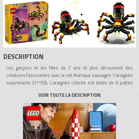
DESCRIPTION
Les garçons et les filles de 7 ans et plus découvrent des
créatures fascinantes avec le set Animaux sauvages : l’araignée
surprenante (31159). L’araignée colorée est dotée de 8 pattes
mobiles et de grandes chélicères. Les enfants peuvent extraire
une toile jaune fluo de son dos puis la suspendre à une brique
LEGO, pour s’amuser à l’infini ou bien décorer une pièce.
Les passionnés d’animaux peuvent construire 3 créatures
différentes avec le même set : une araignée LEGO accompagnée
d’un fil extensible, un scorpion ou un serpent majestueux. Les 3
animaux de ce set sont articulés et constituent de beaux